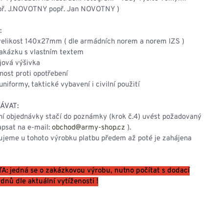
př. J.NOVOTNY popř. Jan NOVOTNY )
:
 velikost 140x27mm ( dle armádních norem a norem IZS )
zakázku s vlastním textem
ojová výšivka
nost proti opotřebení
uniformy, taktické vybavení i civilní použití
ÁVAT:
ní objednávky stačí do poznámky (krok č.4) uvést požadovaný
apsat na e-mail:
obchod@army-shop.cz
).
ujeme u tohoto výrobku platbu předem až poté je zahájena
: jedná se o zakázkovou výrobu, nutno počítat s dodací
dnů dle aktuální vytíženosti !