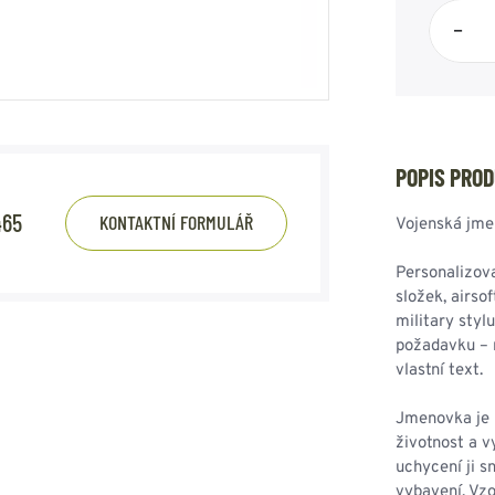
HOUPACÍ
HMYZU
–
OSTATNÍ
IKRÝVKY
NSTVÍ
POPIS PRO
Y...
465
KONTAKTNÍ FORMULÁŘ
Vojenská jme
OVOVÉ
SVETRY
T
AKTICKÉ
Personalizova
REVNÉ
STATNÍ
složek, airso
VÉ
NÍ
military sty
požadavku – m
vlastní text.
DOPLŇKY
Jmenovka je p
životnost a 
uchycení ji s
vybavení. Vzo