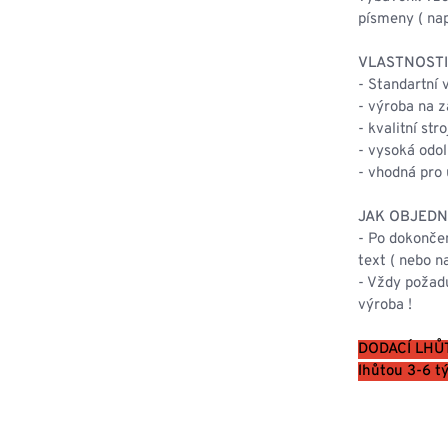
písmeny ( na
VLASTNOSTI
- Standartní
- výroba na 
- kvalitní str
- vysoká odol
- vhodná pro 
JAK OBJEDN
- Po dokonče
text ( nebo n
- Vždy požad
výroba !
DODACÍ LHŮTA
lhůtou 3-6 tý