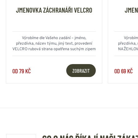
JMENOVKA ZÁCHRANÁŘI VELCRO
JMEN
Výrobíme dle Vašeho zadání – jméno,
Výrobím
přezdívka, název týmu, jiný text, provedení
přezdívka, 
VELCRO rubová strana opatřena suchým zipem
NAŽEHLOVACÍ
s protikusem
OD 79 KČ
OD 69 KČ
ZOBRAZIT