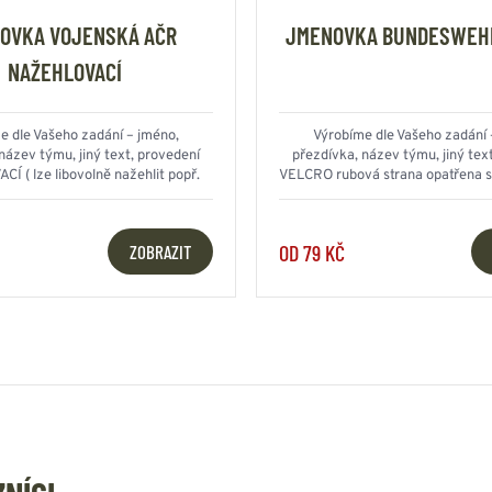
OVKA VOJENSKÁ AČR
JMENOVKA BUNDESWEH
NAŽEHLOVACÍ
e dle Vašeho zadání – jméno,
Výrobíme dle Vašeho zadání 
název týmu, jiný text, provedení
přezdívka, název týmu, jiný tex
 ( lze libovolně nažehlit popř.
VELCRO rubová strana opatřena 
přišít )
s protikusem
OD 79 KČ
ZOBRAZIT