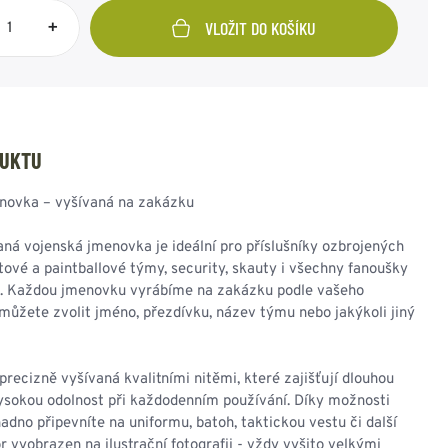
NESMEKY -
protiskluzové návleky
+
VLOŽIT DO KOŠÍKU
KAMAŠE - holeňové
návleky
OSTATNÍ
PŘÍSLUŠENSTVÍ
DUKTU
novka – vyšívaná na zakázku
ERMOPRÁDLO
VESTY
ná vojenská jmenovka je ideální pro příslušníky ozbrojených
VESTY LETNÍ
ftové a paintballové týmy, security, skauty i všechny fanoušky
NEZATEPLENÉ
lu. Každou jmenovku vyrábíme na zakázku podle vašeho
VESTY ZATEPLENÉ
ůžete zvolit jméno, přezdívku, název týmu nebo jakýkoli jiný
recizně vyšívaná kvalitními nitěmi, které zajišťují dlouhou
vysokou odolnost při každodenním používání. Díky možnosti
nadno připevníte na uniformu, batoh, taktickou vestu či další
r vyobrazen na ilustrační fotografii - vždy vyšito velkými