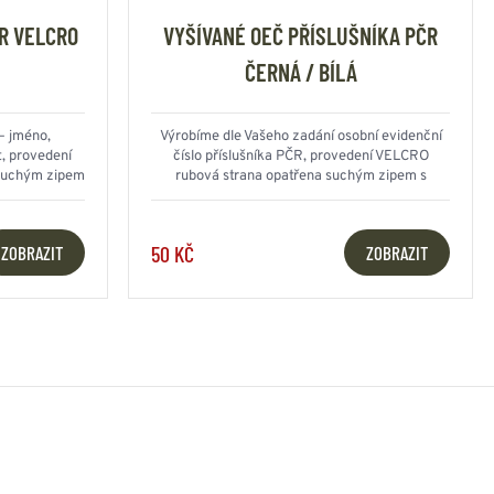
R VELCRO
VYŠÍVANÉ OEČ PŘÍSLUŠNÍKA PČR
ČERNÁ / BÍLÁ
– jméno,
Výrobíme dle Vašeho zadání osobní evidenční
t, provedení
číslo příslušníka PČR, provedení VELCRO
suchým zipem
rubová strana opatřena suchým zipem s
protikusem
50 KČ
ZOBRAZIT
ZOBRAZIT