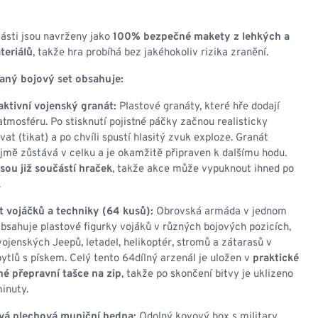
NESMEKY -
protiskluzové návleky
KAMAŠE - holeňové
ásti jsou navrženy jako
100% bezpečné makety z lehkých a
návleky
teriálů
, takže hra probíhá bez jakéhokoliv rizika zranění.
OSTATNÍ
aný bojový set obsahuje:
PŘÍSLUŠENSTVÍ
aktivní vojenský granát:
Plastové granáty, které hře dodají
atmosféru. Po stisknutí pojistné páčky začnou realisticky
vat (tikat) a po chvíli spustí hlasitý zvuk exploze. Granát
mě zůstává v celku a je okamžitě připraven k dalšímu hodu.
ERMOPRÁDLO
VESTY
jsou již součástí hraček
, takže akce může vypuknout ihned po
.
VESTY LETNÍ
NEZATEPLENÉ
t vojáčků a techniky (64 kusů):
Obrovská armáda v jednom
VESTY ZATEPLENÉ
Obsahuje plastové figurky vojáků v různých bojových pozicích,
ojenských Jeepů, letadel, helikoptér, stromů a zátarasů v
ytlů s pískem. Celý tento 64dílný arzenál je uložen v
praktické
é přepravní tašce na zip
, takže po skončení bitvy je uklizeno
inuty.
ová plechová muniční bedna:
Odolný kovový box s military