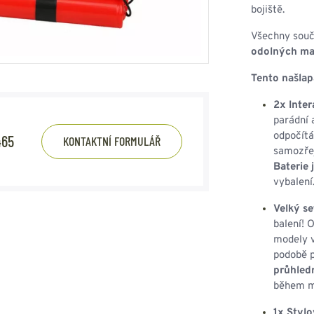
HOUPACÍ
HMYZU
bojiště.
OSTATNÍ
IKRÝVKY
Všechny souč
odolných ma
NSTVÍ
Tento našlap
2x Inter
parádní 
Y...
odpočítá
465
KONTAKTNÍ FORMULÁŘ
samozřej
OVOVÉ
SVETRY
T
Baterie 
AKTICKÉ
vybalení
REVNÉ
STATNÍ
VÉ
NÍ
Velký se
balení! 
modely v
DOPLŇKY
podobě p
průhledn
během m
1x Styl