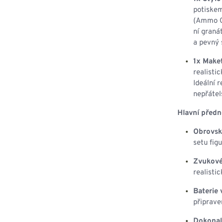
potiskem
(Ammo Cr
ní graná
a pevný 
1x Make
realisti
Ideální 
nepřáte
Hlavní předn
Obrovsk
setu fig
Zvukové
realistic
Baterie 
připrave
Dokonal