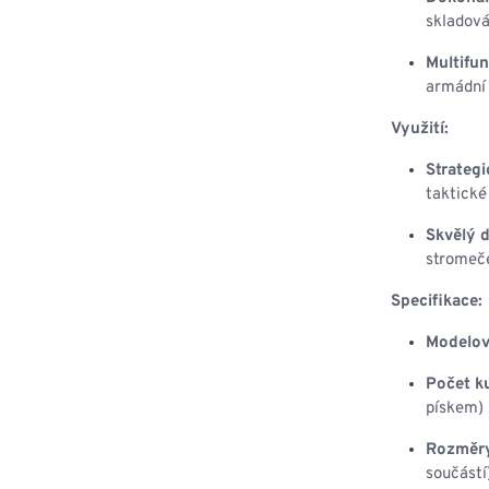
skladová
Multifun
armádní 
Využití:
Strategi
taktické
Skvělý d
stromeče
Specifikace:
Modelov
Počet ku
pískem) 
Rozměry
součástí