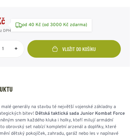
SPOJOVACÍ PRVKY
ZIMNÍ PŘEVLEČNÍKY
SAKA
RUSKÁ ARMÁDA
OSTATNÍ
OSTATNÍ
AMERICKÁ ARMÁDA
KAMUFLÁŽNÍ
ODZNAKY - OSTATNÍ
Kč
POTŘEBY
VÝLOŽKY
od 40 Kč (od 3000 Kč zdarma)
HODNOSTI
z DPH
+
VLOŽIT DO KOŠÍKU
UNIČNÍ BEDNY
PUŠKOHLEDY
PASKY - KŠANDY -
OBUV - PONOŽKY -
BATERKY - ČELOVKY -
DRAVOTNÍ POTŘEBY
REKY
PŘÍSLUŠENSTVÍ
SVÍTIDLA
VOJENSKÝ ORIGINÁL
PEVNÉ PŘIBLÍŽENÍ
OPASEK TENKÝ
DESIGNOVÉ A
OBUV POLNÍ
VARIABILNÍ
ČELOVÉ SVÍTILNY
LÉKÁRNIČKY
OPASEK ŠIROKÝ
STYLOVÉ
OBUV ZIMNÍ
PŘIBLÍŽENÍ
BATERKY
OBVAZY a ŠKRTIDLA
DUKTU
KŠANDY - ŠLE
OBUV OSTATNÍ
DOPLŇKY
POMOCNÝ MATERIÁL
TREKY - POPRUHY
HOLINKY - GUMÁKY -
OSTATNÍ
BRAŠNY, IFAK
OSTATNÍ
GALOŠE
OSTATNÍ POTŘEBY
 malé generály na stavbu té největší vojenské základny a
PONOŽKY
ategických bitev!
Dětská taktická sada Junior Kombat Force
ČISTÍCÍ
lněným snem každého kluka i holky, kteří milují armádní
PROSTŘEDKY
to obrovský set nabízí kompletní arzenál a doplňky, které
STÉLKY - VLOŽKY
mění dětský pokojíček, zahradu, garáž nebo les v napínavé