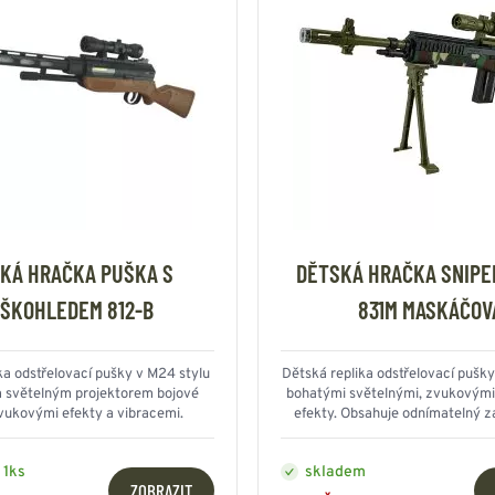
KÁ HRAČKA PUŠKA S
DĚTSKÁ HRAČKA SNIPE
ŠKOHLEDEM 812-B
831M MASKÁČOV
ka odstřelovací pušky v M24 stylu
Dětská replika odstřelovací pušky
m světelným projektorem bojové
bohatými světelnými, zvukovými 
vukovými efekty a vibracemi.
efekty. Obsahuje odnímatelný 
skládací dvojnožku (bipod). Bez
bez projektilů o délce 62 cm, ide
 1ks
skladem
vojáky.
ZOBRAZIT