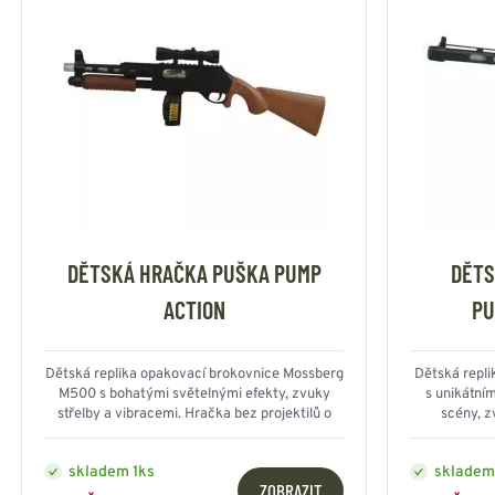
DĚTSKÁ HRAČKA PUŠKA PUMP
DĚTS
ACTION
PU
Dětská replika opakovací brokovnice Mossberg
Dětská repli
M500 s bohatými světelnými efekty, zvuky
s unikátní
střelby a vibracemi. Hračka bez projektilů o
scény, z
délce 57 cm.
skladem 1ks
skladem
ZOBRAZIT