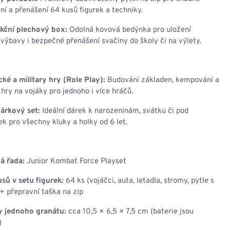
ní a přenášení 64 kusů figurek a techniky.
kční plechový box:
Odolná kovová bedýnka pro uložení
výbavy i bezpečné přenášení svačiny do školy či na výlety.
cké a military hry (Role Play):
Budování základen, kempování a
 hry na vojáky pro jednoho i více hráčů.
árkový set:
Ideální dárek k narozeninám, svátku či pod
k pro všechny kluky a holky od 6 let.
á řada:
Junior Kombat Force Playset
sů v setu figurek:
64 ks (vojáčci, auta, letadla, stromy, pytle s
+ přepravní taška na zip
 jednoho granátu:
cca 10,5 × 6,5 × 7,5 cm (baterie jsou
)