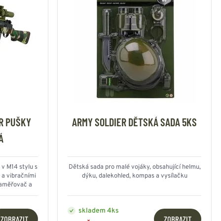
R PUŠKY
ARMY SOLDIER DĚTSKÁ SADA 5KS
Á
 v M14 stylu s
Dětská sada pro malé vojáky, obsahující helmu,
a vibračními
dýku, dalekohled, kompas a vysílačku
zaměřovač a
pečná hračka
ální pro malé
skladem 4ks
ZOBRAZIT
ZOBRAZIT