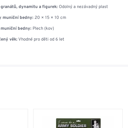
 granátů, dynamitu a figurek:
Odolný a nezávadný plast
 muniční bedny:
20 × 15 × 10 cm
l muniční bedny:
Plech (kov)
ený věk:
Vhodné pro děti od 6 let