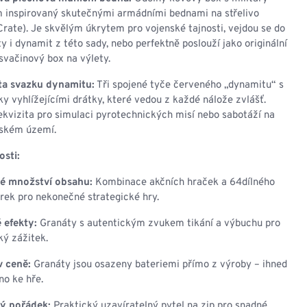
 inspirovaný skutečnými armádními bednami na střelivo
ate). Je skvělým úkrytem pro vojenské tajnosti, vejdou se do
ty i dynamit z této sady, nebo perfektně poslouží jako originální
svačinový box na výlety.
ta svazku dynamitu:
Tři spojené tyče červeného „dynamitu“ s
cky vyhlížejícími drátky, které vedou z každé nálože zvlášť.
rekvizita pro simulaci pyrotechnických misí nebo sabotáží na
lském území.
osti:
é množství obsahu:
Kombinace akčních hraček a 64dílného
urek pro nekonečné strategické hry.
 efekty:
Granáty s autentickým zvukem tikání a výbuchu pro
ký zážitek.
v ceně:
Granáty jsou osazeny bateriemi přímo z výroby – ihned
no ke hře.
ý pořádek:
Praktický uzavíratelný pytel na zip pro snadné