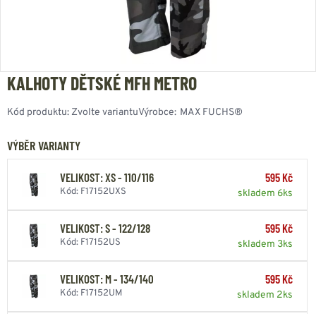
KALHOTY DĚTSKÉ MFH METRO
Kód produktu:
Zvolte variantu
Výrobce:
MAX FUCHS®
VÝBĚR VARIANTY
VELIKOST: XS - 110/116
595 Kč
Kód: F17152UXS
skladem 6ks
VELIKOST: S - 122/128
595 Kč
Kód: F17152US
skladem 3ks
VELIKOST: M - 134/140
595 Kč
Kód: F17152UM
skladem 2ks