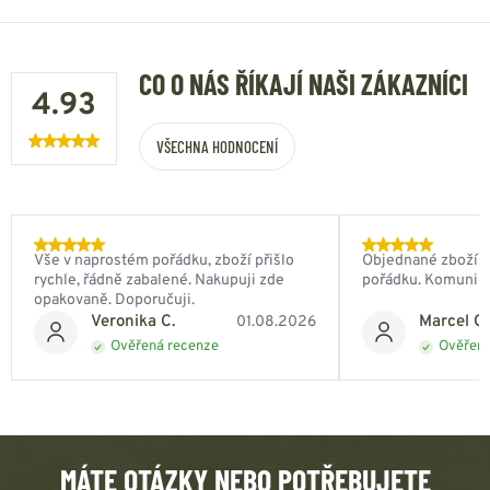
CO O NÁS ŘÍKAJÍ NAŠI ZÁKAZNÍCI
4.93
VŠECHNA HODNOCENÍ
Vše v naprostém pořádku, zboží přišlo
Objednané zboží do
rychle, řádně zabalené. Nakupuji zde
pořádku. Komunik
opakovaně. Doporučuji.
Veronika C.
Marcel Ch
01.08.2026
Ověřená recenze
Ověřená
MÁTE OTÁZKY NEBO POTŘEBUJETE