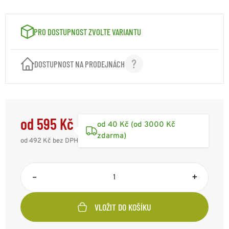
VELIKOST: L - 146/152
595 Kč
Kód: F17152UL
skladem 5ks
PRO DOSTUPNOST ZVOLTE VARIANTU
VELIKOST: XL - 158/164
595 Kč
Kód: F17152UXL
dočasně nedostupné
DOSTUPNOST NA PRODEJNÁCH
VELIKOST: XXL - 170/176
595 Kč
Kód: F17152UXXL
skladem 1ks
od 595 Kč
od 40 Kč (od 3000 Kč
zdarma)
od 492 Kč
bez DPH
–
+
VLOŽIT DO KOŠÍKU