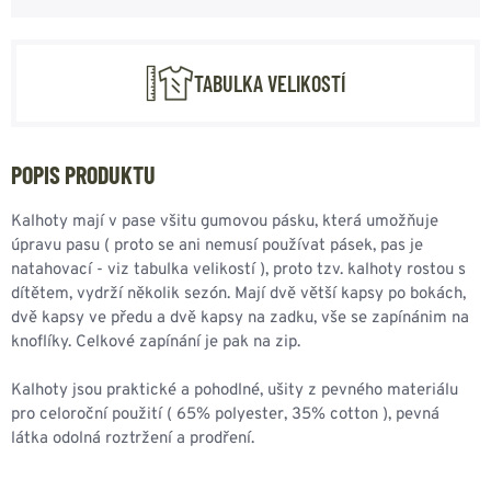
TABULKA VELIKOSTÍ
POPIS PRODUKTU
Kalhoty mají v pase všitu gumovou pásku, která umožňuje
úpravu pasu ( proto se ani nemusí používat pásek, pas je
natahovací - viz tabulka velikostí ), proto tzv. kalhoty rostou s
dítětem, vydrží několik sezón. Mají dvě větší kapsy po bokách,
dvě kapsy ve předu a dvě kapsy na zadku, vše se zapínánim na
knoflíky. Celkové zapínání je pak na zip.
Kalhoty jsou praktické a pohodlné, ušity z pevného materiálu
pro celoroční použití ( 65% polyester, 35% cotton ), pevná
látka odolná roztržení a prodření.