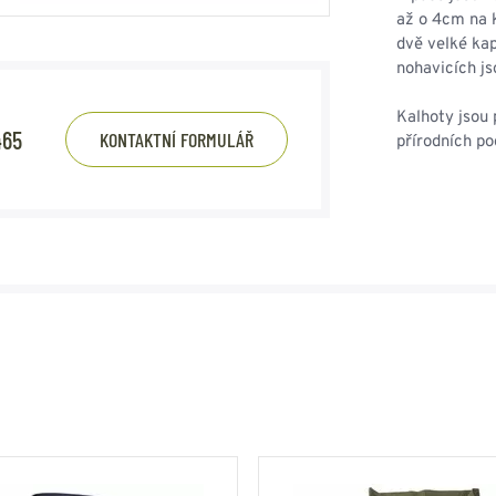
až o 4cm na k
dvě velké ka
nohavicích js
Kalhoty jsou 
465
KONTAKTNÍ FORMULÁŘ
přírodních po