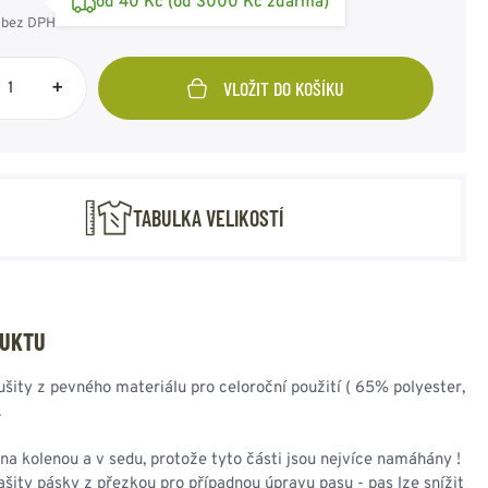
od 40 Kč (od 3000 Kč zdarma)
NESMEKY -
bez DPH
protiskluzové návleky
KAMAŠE - holeňové
návleky
+
VLOŽIT DO KOŠÍKU
OSTATNÍ
PŘÍSLUŠENSTVÍ
TABULKA VELIKOSTÍ
ERMOPRÁDLO
VESTY
VESTY LETNÍ
NEZATEPLENÉ
DUKTU
VESTY ZATEPLENÉ
ušity z pevného materiálu pro celoroční použití ( 65% polyester,
.
na kolenou a v sedu, protože tyto části jsou nejvíce namáhány !
ašity pásky z přezkou pro případnou úpravu pasu - pas lze snížit