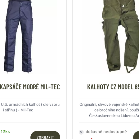
KAPSÁČE MODRÉ MIL-TEC
KALHOTY CZ MODEL 8
 U.S. armádních kalhot ( dle vzoru
Originální, olivové vojenské kalho
i střihu ) - Mil-Tec
celoročního nošení, použ
Československou Lidovou A
 12ks
dočasně nedostupné
ZOBRAZIT