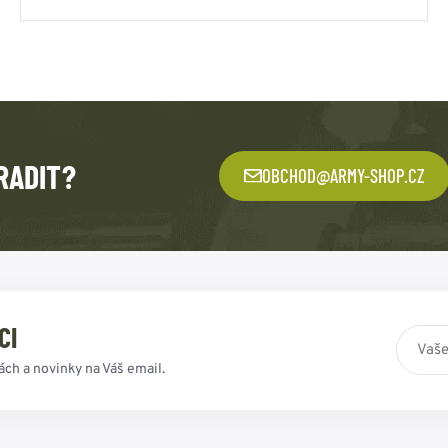
RADIT?
OBCHOD@ARMY-SHOP.CZ
CI
ách a novinky na Váš email.