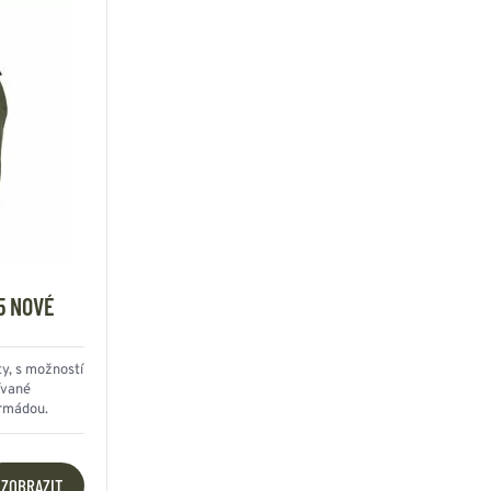
5 NOVÉ
ty, s možností
ívané
rmádou.
ZOBRAZIT