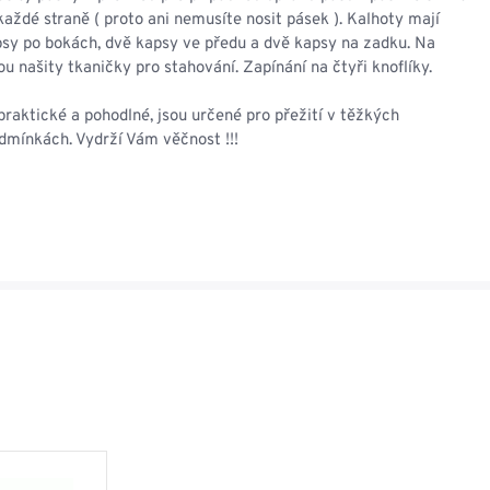
aždé straně ( proto ani nemusíte nosit pásek ). Kalhoty mají
psy po bokách, dvě kapsy ve předu a dvě kapsy na zadku. Na
ou našity tkaničky pro stahování. Zapínání na čtyři knoflíky.
praktické a pohodlné, jsou určené pro přežití v těžkých
dmínkách. Vydrží Vám věčnost !!!