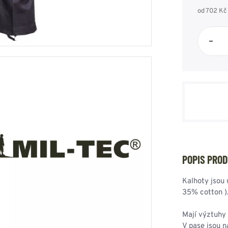
HOUPACÍ
HMYZU
od 702 Kč
OSTATNÍ
IKRÝVKY
–
NSTVÍ
Y...
OVOVÉ
SVETRY
T
AKTICKÉ
REVNÉ
STATNÍ
VÉ
NÍ
POPIS PRO
Kalhoty jsou 
DOPLŇKY
35% cotton )
Mají výztuhy 
V pase jsou n