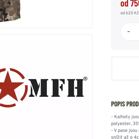
od 75
HOUPACÍ
HMYZU
OSTATNÍ
od 620 Kč
IKRÝVKY
NSTVÍ
–
Y...
OVOVÉ
SVETRY
T
AKTICKÉ
REVNÉ
STATNÍ
VÉ
NÍ
POPIS PRO
DOPLŇKY
- Kalhoty jso
polyester, 35
- V pase jsou
snížit až o 4