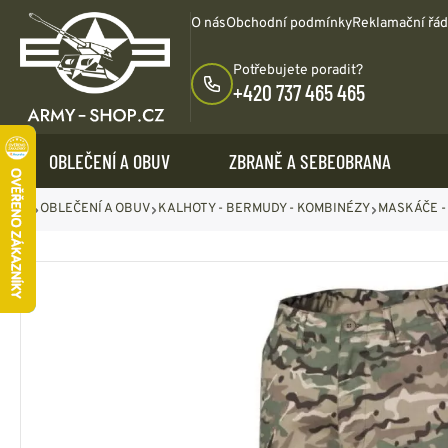
O nás
Obchodní podmínky
Reklamační řá
Potřebujete poradit?
+420 737 465 465
OBLEČENÍ A OBUV
ZBRANĚ A SEBEOBRANA
OBLEČENÍ A OBUV
KALHOTY - BERMUDY - KOMBINÉZY
MASKÁČE -
MAČETY - ŠAV
DÁRKOVÉ POUKAZY
OBRANNÉ PROSTŘEDKY
BATOHY - VAKY -
SUMKY - KAPS
JÍDELNÍ POTŘEBY
DĚTSKÉ ZBOŽÍ
NOŽE - DÝKY
TRIČKA - NÁT
ZBRANĚ - MU
OHŘÍVAČE - Z
IDENTIFIKAČ
BODÁKY
- SEBEOBRANA
DOPLŇKY
KRABIČKY
EŠUSY
TRIČKA
ZAVÍRACÍ - kapesní
MAČETY
SLZOTVORNÉ -
VAKY - tašky
JEDNOBA
VZDUCHOV
KAPSIČKY
SURVIVAL
POLNÍ LAHVE -
KALHOTY
nože
BODÁKY -
PEPŘOTVORNÉ
BATOHY o obsahu do
TRIKA
STŘELIVO
SUMKY VO
KŘESADL
ČUTORY
KLOBOUKY - ČEPICE
DÝKY
ŠAVLE
SPREJE
50L
MASKÁČOV
SVĚTLICE
KRABIČKY 
ZAPALOVAČ
PŘÍBORY - HRNKY -
BLŮZY - BUNDY -
ARMÁDNÍ nože - dýky
KLEŠTĚ
LÁTKY - METRÁŽ -
KOMPAKTNÍ
BATOHY o obsahu od
VOJENSKÉ
REPRO a
POUZDRA
ZÁPALKY
NÁDOBÍ
VLAJKY
VESTY
VRHACÍ nože a
MULTIFUN
POVLEČENÍ
OBRANNÉ
50-85L
MASKÁČOV
ZNEHODN
PODPALOV
VAŘIČE - HOŘÁKY -
BATOHY
hvězdice
DOPLŇKY
PROSTŘEDKY
BATOHY o obsahu nad
STREET
ZBRANĚ T
TĚLESNÉ 
KARTUŠE
LÁTKY - METRÁŽ
STÁTNÍ VL
NOŽE - DÝKY
MOTÝLKY
ELEKTRICKÉ
85L
TRIKA S P
PRAKY + pří
OSTATNÍ 
KOTLÍKY - GRILY -
ŠICÍ POTŘEBY
VLAJKY MI
HRAČKY
HOUBAŘSKÉ nože
PARALYZÉRY
OSTATNÍ tašky
NÁMOŘNIC
FOUKAČKY
HRNCE
LOŽNÍ POVLEČENÍ
VLAJKY OS
OSTATNÍ