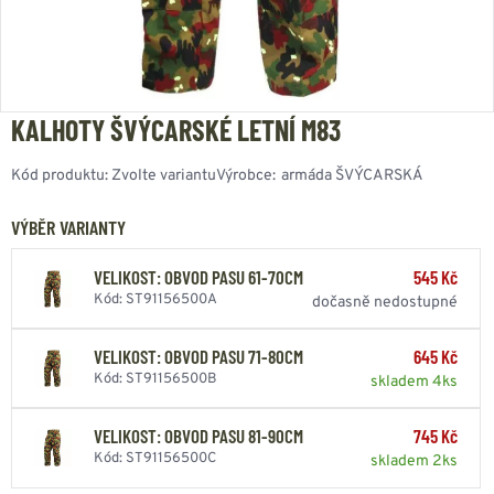
KALHOTY ŠVÝCARSKÉ LETNÍ M83
Kód produktu:
Zvolte variantu
Výrobce:
armáda ŠVÝCARSKÁ
VÝBĚR VARIANTY
VELIKOST: OBVOD PASU 61-70CM
545 Kč
Kód: ST91156500A
dočasně nedostupné
VELIKOST: OBVOD PASU 71-80CM
645 Kč
Kód: ST91156500B
skladem 4ks
VELIKOST: OBVOD PASU 81-90CM
745 Kč
Kód: ST91156500C
skladem 2ks