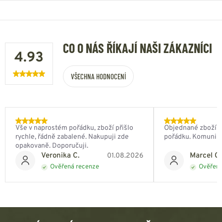
CO O NÁS ŘÍKAJÍ NAŠI ZÁKAZNÍCI
4.93
VŠECHNA HODNOCENÍ
Vše v naprostém pořádku, zboží přišlo
Objednané zboží do
rychle, řádně zabalené. Nakupuji zde
pořádku. Komunik
opakovaně. Doporučuji.
Veronika C.
Marcel Ch
01.08.2026
Ověřená recenze
Ověřená