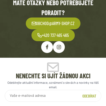
MÁTE OTÁZKY NEBO POTŘEBUJETE
PORADIT?
OBCHOD@ARMY-SHOP.CZ
+420 737 465 465
NENECHTE SI UJÍT ŽÁDNOU AKCI
Odebírejte aktuální informace, oznámení o slevách a novinky na Váš
email.
ODEBÍRAT