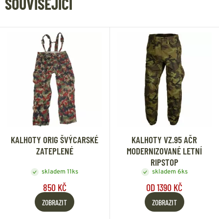
SOUVISEJÍCÍ
KALHOTY ORIG ŠVÝCARSKÉ
KALHOTY VZ.95 AČR
ZATEPLENÉ
MODERNIZOVANÉ LETNÍ
RIPSTOP
skladem 11ks
skladem 6ks
850 KČ
OD 1390 KČ
ZOBRAZIT
ZOBRAZIT