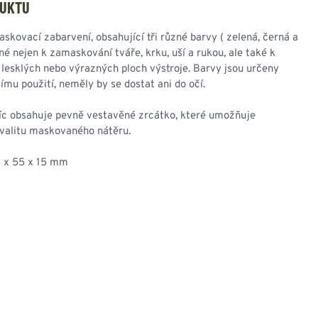
NESMEKY -
DUKTU
protiskluzové návleky
KAMAŠE - holeňové
skovací zabarvení, obsahující tři různé barvy ( zelená, černá a
návleky
né nejen k zamaskování tváře, krku, uší a rukou, ale také k
OSTATNÍ
lesklých nebo výrazných ploch výstroje. Barvy jsou určeny
PŘÍSLUŠENSTVÍ
ímu použití, neměly by se dostat ani do očí.
íc obsahuje pevně vestavěné zrcátko, které umožňuje
kvalitu maskovaného nátěru.
ERMOPRÁDLO
VESTY
 x 55 x 15 mm
VESTY LETNÍ
NEZATEPLENÉ
VESTY ZATEPLENÉ