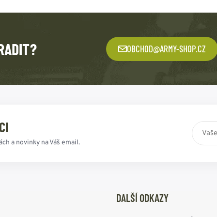
RADIT?
OBCHOD@ARMY-SHOP.CZ
CI
ách a novinky na Váš email.
DALŠÍ ODKAZY