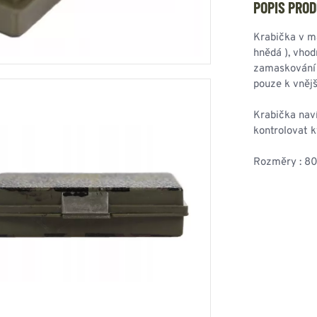
HOUPACÍ
POPIS PRO
HMYZU
OSTATNÍ
IKRÝVKY
Krabička v ma
hnědá ), vhod
NSTVÍ
zamaskování 
pouze k vnějš
Krabička nav
Y...
kontrolovat 
OVOVÉ
SVETRY
T
Rozměry : 80
AKTICKÉ
REVNÉ
STATNÍ
VÉ
NÍ
DOPLŇKY