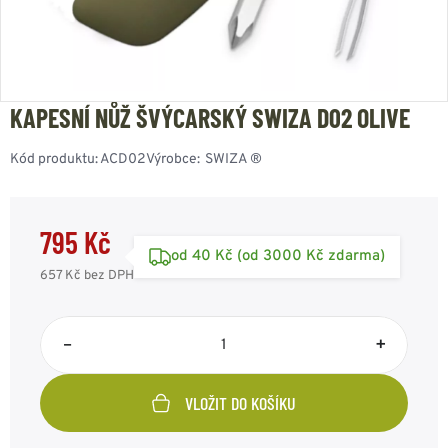
KAPESNÍ NŮŽ ŠVÝCARSKÝ SWIZA D02 OLIVE
Kód produktu:
ACD02
Výrobce:
SWIZA ®
795 Kč
od 40 Kč (od 3000 Kč zdarma)
657 Kč
bez DPH
–
+
VLOŽIT DO KOŠÍKU