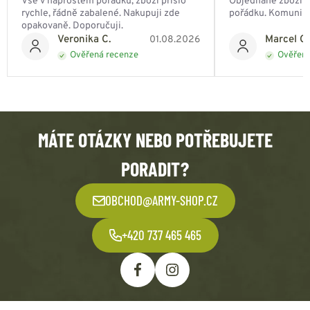
Vše v naprostém pořádku, zboží přišlo
Objednané zboží do
rychle, řádně zabalené. Nakupuji zde
pořádku. Komunik
opakovaně. Doporučuji.
Veronika C.
Marcel Ch
01.08.2026
Ověřená recenze
Ověřená
MÁTE OTÁZKY NEBO POTŘEBUJETE
PORADIT?
OBCHOD@ARMY-SHOP.CZ
+420 737 465 465