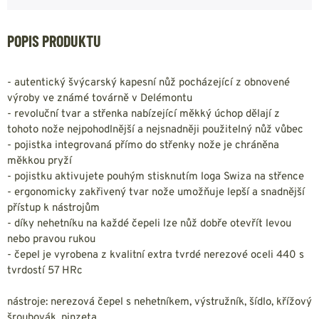
POPIS PRODUKTU
- autentický švýcarský kapesní nůž pocházející z obnovené
výroby ve známé továrně v Delémontu
- revoluční tvar a střenka nabízející měkký úchop dělají z
tohoto nože nejpohodlnější a nejsnadněji použitelný nůž vůbec
- pojistka integrovaná přímo do střenky nože je chráněna
měkkou pryží
- pojistku aktivujete pouhým stisknutím loga Swiza na střence
- ergonomicky zakřivený tvar nože umožňuje lepší a snadnější
přístup k nástrojům
- díky nehetníku na každé čepeli lze nůž dobře otevřít levou
nebo pravou rukou
- čepel je vyrobena z kvalitní extra tvrdé nerezové oceli 440 s
tvrdostí 57 HRc
nástroje: nerezová čepel s nehetníkem, výstružník, šídlo, křížový
šroubovák, pinzeta