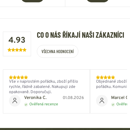
CO O NÁS ŘÍKAJÍ NAŠI ZÁKAZNÍCI
4.93
VŠECHNA HODNOCENÍ
Vše v naprostém pořádku, zboží přišlo
Objednané zboží do
rychle, řádně zabalené. Nakupuji zde
pořádku. Komunik
opakovaně. Doporučuji.
Veronika C.
Marcel Ch
01.08.2026
Ověřená recenze
Ověřená