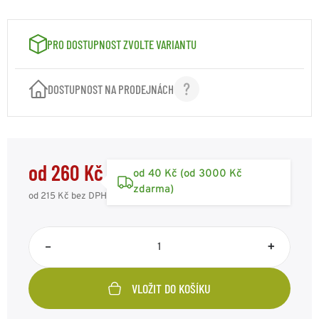
VELIKOST: XL - PRO OBVOD HLAVY 61CM
260 Kč
Kód: F10713BXL
skladem 4ks
PRO DOSTUPNOST ZVOLTE VARIANTU
VELIKOST: XXL - PRO OBVOD HLAVY 63CM
260 Kč
Kód: F10713BXxL
skladem 4ks
DOSTUPNOST NA PRODEJNÁCH
od 260 Kč
od 40 Kč (od 3000 Kč
zdarma)
od 215 Kč
bez DPH
–
+
VLOŽIT DO KOŠÍKU