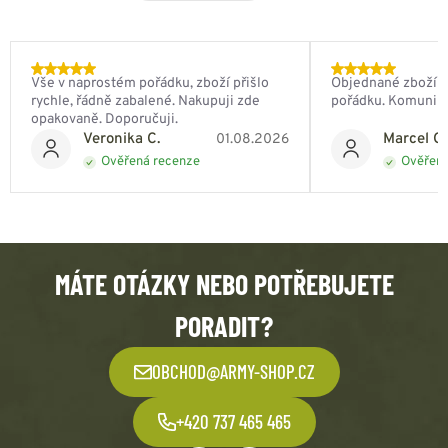
Vše v naprostém pořádku, zboží přišlo
Objednané zboží do
rychle, řádně zabalené. Nakupuji zde
pořádku. Komunik
opakovaně. Doporučuji.
Veronika C.
Marcel Ch
01.08.2026
Ověřená recenze
Ověřená
MÁTE OTÁZKY NEBO POTŘEBUJETE
PORADIT?
OBCHOD@ARMY-SHOP.CZ
+420 737 465 465