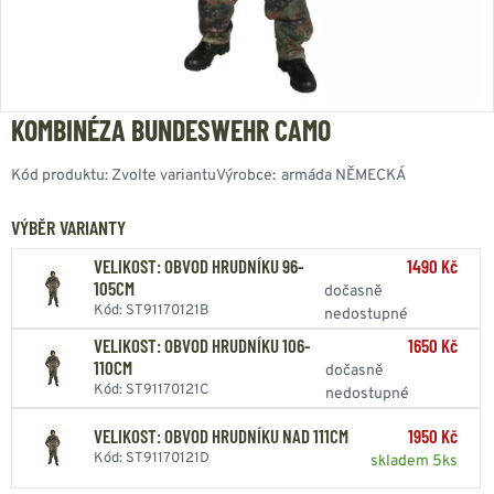
KOMBINÉZA BUNDESWEHR CAMO
Kód produktu:
Zvolte variantu
Výrobce:
armáda NĚMECKÁ
VÝBĚR VARIANTY
1490 Kč
VELIKOST: OBVOD HRUDNÍKU 96-
105CM
dočasně
Kód: ST91170121B
nedostupné
1650 Kč
VELIKOST: OBVOD HRUDNÍKU 106-
110CM
dočasně
Kód: ST91170121C
nedostupné
VELIKOST: OBVOD HRUDNÍKU NAD 111CM
1950 Kč
Kód: ST91170121D
skladem 5ks