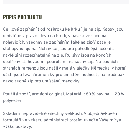
POPIS PRODUKTU
Celkové zapínání ( od rozkroku ke krku ) je na zip. Kapsy jsou
umístěné v pravo i levo na hrudi, v pase a ve spod na
nohavicích, všechny se zapínáním také na zip.V pase je
stahopvací guma. Nohavice jsou pro pohodlnější nošení a
navlékání rozepínatelné na zip. Rukávy jsou na koncích
opatřeny stahovacími popruhami na suchý zip. Na bočních
stranách ramenou jsou našity malé vlaječky Německa, v horní
části jsou tzv. nárameníky pro umístění hodností, na hrudi pak
navíc suchý zip pro umístění jmenovky.
Použité zboží, armádní originál. Materiál : 80% bavlna + 20%
polyester
Skladem nepravidelně všechny velikosti. V objednávkovém
formuláři ve vzkazu administraci prosím uveďte Vaše mírya
výšku postavy.