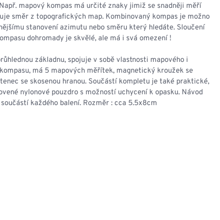
NESMEKY -
Např. mapový kompas má určité znaky jimiž se snadněji měří
protiskluzové návleky
vuje směr z topografických map. Kombinovaný kompas je možno
KAMAŠE - holeňové
nějšímu stanovení azimutu nebo směru který hledáte. Sloučení
návleky
kompasu dohromady je skvělé, ale má i svá omezení !
OSTATNÍ
PŘÍSLUŠENSTVÍ
ůhlednou základnu, spojuje v sobě vlastnosti mapového i
 kompasu, má 5 mapových měřítek, magnetický kroužek se
stenec se skosenou hranou. Součástí kompletu je také praktické,
tovené nylonové pouzdro s možností uchycení k opasku. Návod
e součástí každého balení. Rozměr : cca 5.5x8cm
ERMOPRÁDLO
VESTY
VESTY LETNÍ
NEZATEPLENÉ
VESTY ZATEPLENÉ