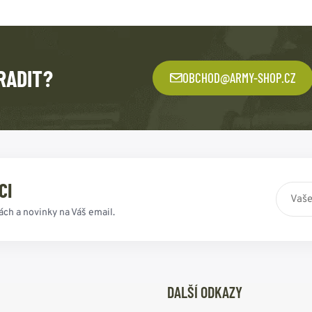
RADIT?
OBCHOD@ARMY-SHOP.CZ
CI
ách a novinky na Váš email.
DALŠÍ ODKAZY