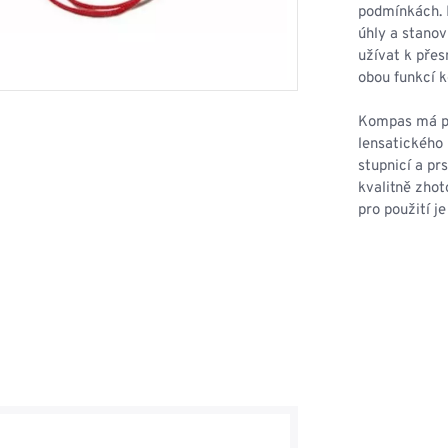
HOUPACÍ
HMYZU
podmínkách. 
OSTATNÍ
úhly a stano
IKRÝVKY
užívat k přes
obou funkcí 
NSTVÍ
Kompas má pr
lensatického
stupnicí a pr
Y...
kvalitně zho
pro použití j
OVOVÉ
SVETRY
T
AKTICKÉ
REVNÉ
STATNÍ
VÉ
NÍ
DOPLŇKY