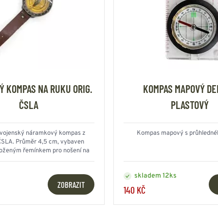
 KOMPAS NA RUKU ORIG.
KOMPAS MAPOVÝ DE
ČSLA
PLASTOVÝ
í vojenský náramkový kompas z
Kompas mapový s průhlednéh
ČSLA. Průměr 4,5 cm, vybaven
oženým řemínkem pro nošení na
zápěstí.
skladem 12ks
ZOBRAZIT
140 KČ