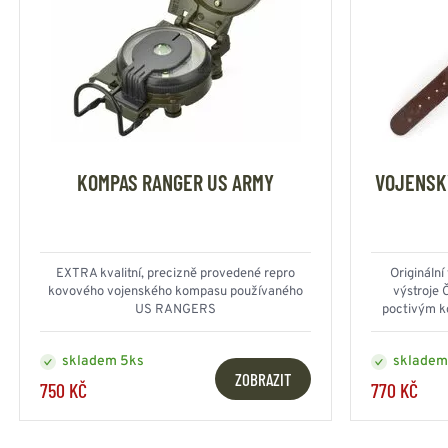
KOMPAS RANGER US ARMY
VOJENSKÝ
EXTRA kvalitní, precizně provedené repro
Origináln
kovového vojenského kompasu používaného
výstroje 
US RANGERS
poctivým k
skladem 5ks
skladem
ZOBRAZIT
750 KČ
770 KČ