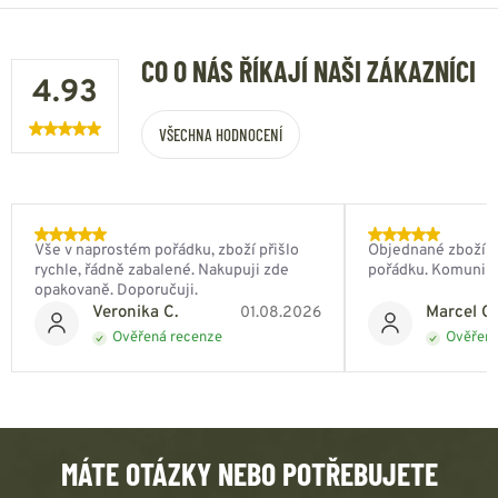
CO O NÁS ŘÍKAJÍ NAŠI ZÁKAZNÍCI
4.93
VŠECHNA HODNOCENÍ
Vše v naprostém pořádku, zboží přišlo
Objednané zboží do
rychle, řádně zabalené. Nakupuji zde
pořádku. Komunik
opakovaně. Doporučuji.
Veronika C.
Marcel Ch
01.08.2026
Ověřená recenze
Ověřená
MÁTE OTÁZKY NEBO POTŘEBUJETE