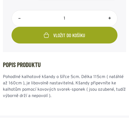
–
+
VLOŽIT DO KOŠÍKU
POPIS PRODUKTU
Pohodlné kalhotové kšandy o šířce 5cm. Délka 115cm ( natáhlé
až 160cm ), je libovolně nastavitelná. Kšandy připevníte ke
kalhotům pomocí kovových svorek-sponek ( jsou ozubené, tudíž
výborně drží a nepovolí ).