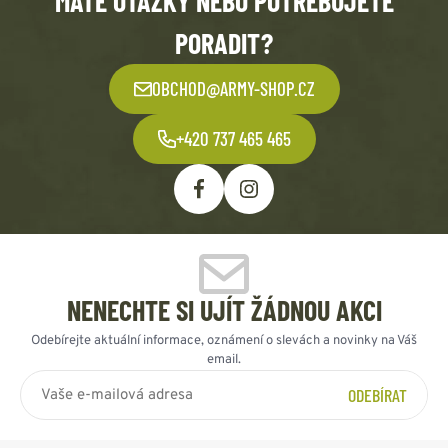
MÁTE OTÁZKY NEBO POTŘEBUJETE
PORADIT?
OBCHOD@ARMY-SHOP.CZ
+420 737 465 465
NENECHTE SI UJÍT ŽÁDNOU AKCI
Odebírejte aktuální informace, oznámení o slevách a novinky na Váš
email.
ODEBÍRAT