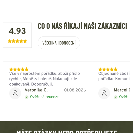
CO O NÁS ŘÍKAJÍ NAŠI ZÁKAZNÍCI
4.93
VŠECHNA HODNOCENÍ
Vše v naprostém pořádku, zboží přišlo
Objednané zboží do
rychle, řádně zabalené. Nakupuji zde
pořádku. Komunik
opakovaně. Doporučuji.
Veronika C.
Marcel Ch
01.08.2026
Ověřená recenze
Ověřená