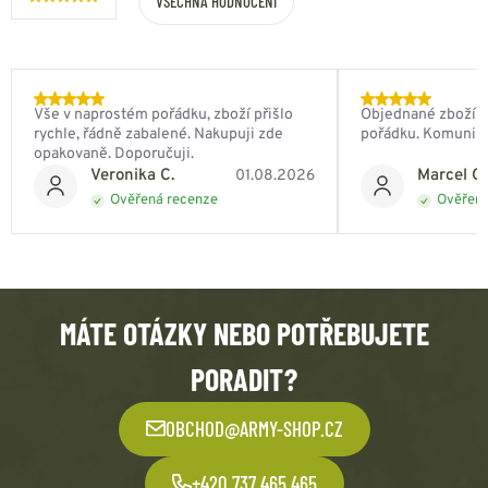
VŠECHNA HODNOCENÍ
Vše v naprostém pořádku, zboží přišlo
Objednané zboží do
rychle, řádně zabalené. Nakupuji zde
pořádku. Komunik
opakovaně. Doporučuji.
Veronika C.
Marcel Ch
01.08.2026
Ověřená recenze
Ověřená
MÁTE OTÁZKY NEBO POTŘEBUJETE
PORADIT?
OBCHOD@ARMY-SHOP.CZ
+420 737 465 465