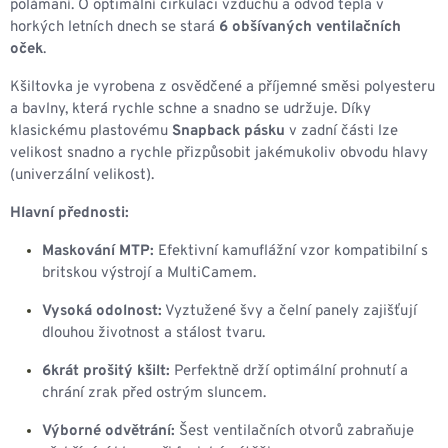
polámaní. O optimální cirkulaci vzduchu a odvod tepla v
horkých letních dnech se stará
6 obšívaných ventilačních
oček
.
Kšiltovka je vyrobena z osvědčené a příjemné směsi polyesteru
a bavlny, která rychle schne a snadno se udržuje. Díky
klasickému plastovému
Snapback pásku
v zadní části lze
velikost snadno a rychle přizpůsobit jakémukoliv obvodu hlavy
(univerzální velikost).
Hlavní přednosti:
Maskování MTP:
Efektivní kamuflážní vzor kompatibilní s
britskou výstrojí a MultiCamem.
Vysoká odolnost:
Vyztužené švy a čelní panely zajišťují
dlouhou životnost a stálost tvaru.
6krát prošitý kšilt:
Perfektně drží optimální prohnutí a
chrání zrak před ostrým sluncem.
Výborné odvětrání:
Šest ventilačních otvorů zabraňuje