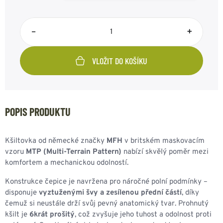
–
+
VLOŽIT DO KOŠÍKU
POPIS PRODUKTU
Kšiltovka od německé značky
MFH
v britském maskovacím
vzoru
MTP (Multi-Terrain Pattern)
nabízí skvělý poměr mezi
komfortem a mechanickou odolností.
Konstrukce čepice je navržena pro náročné polní podmínky –
disponuje
vyztuženými švy a zesílenou přední částí
, díky
čemuž si neustále drží svůj pevný anatomický tvar. Prohnutý
kšilt je
6krát prošitý
, což zvyšuje jeho tuhost a odolnost proti