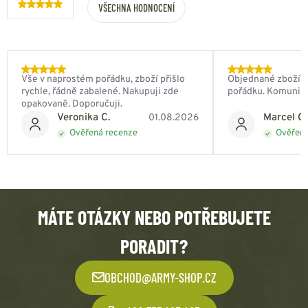
VŠECHNA HODNOCENÍ
Vše v naprostém pořádku, zboží přišlo
Objednané zboží do
rychle, řádně zabalené. Nakupuji zde
pořádku. Komunik
opakovaně. Doporučuji.
Veronika C.
Marcel Ch
01.08.2026
Ověřená recenze
Ověřená
MÁTE OTÁZKY NEBO POTŘEBUJETE
PORADIT?
OBCHOD@ARMY-SHOP.CZ