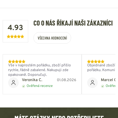
CO O NÁS ŘÍKAJÍ NAŠI ZÁKAZNÍCI
4.93
VŠECHNA HODNOCENÍ
Vše v naprostém pořádku, zboží přišlo
Objednané zboží do
rychle, řádně zabalené. Nakupuji zde
pořádku. Komunik
opakovaně. Doporučuji.
Veronika C.
Marcel Ch
01.08.2026
Ověřená recenze
Ověřená