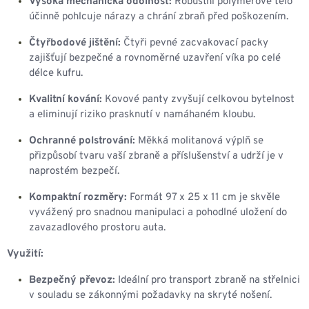
Vysoká mechanická odolnost:
Robustní polymerové tělo
účinně pohlcuje nárazy a chrání zbraň před poškozením.
Čtyřbodové jištění:
Čtyři pevné zacvakovací packy
zajišťují bezpečné a rovnoměrné uzavření víka po celé
délce kufru.
Kvalitní kování:
Kovové panty zvyšují celkovou bytelnost
a eliminují riziko prasknutí v namáhaném kloubu.
Ochranné polstrování:
Měkká molitanová výplň se
přizpůsobí tvaru vaší zbraně a příslušenství a udrží je v
naprostém bezpečí.
Kompaktní rozměry:
Formát 97 x 25 x 11 cm je skvěle
vyvážený pro snadnou manipulaci a pohodlné uložení do
zavazadlového prostoru auta.
Využití:
Bezpečný převoz:
Ideální pro transport zbraně na střelnici
v souladu se zákonnými požadavky na skryté nošení.