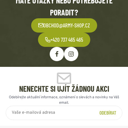
MÁTE OTÁZKY NEBO POTŘEBUJETE
PORADIT?
OBCHOD@ARMY-SHOP.CZ
+420 737 465 465
NENECHTE SI UJÍT ŽÁDNOU AKCI
Odebírejte aktuální informace, oznámení o slevách a novinky na Váš
email.
ODEBÍRAT