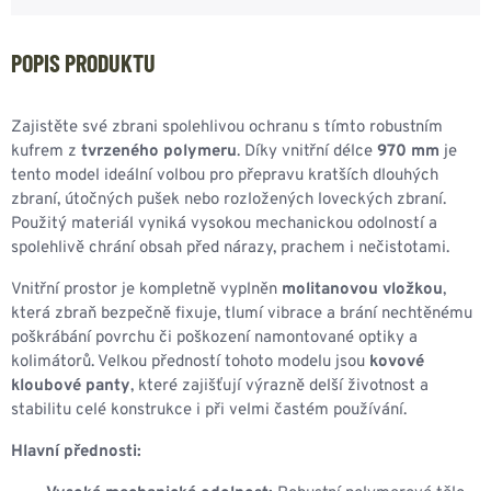
POPIS PRODUKTU
Zajistěte své zbrani spolehlivou ochranu s tímto robustním
kufrem z
tvrzeného polymeru
. Díky vnitřní délce
970 mm
je
tento model ideální volbou pro přepravu kratších dlouhých
zbraní, útočných pušek nebo rozložených loveckých zbraní.
Použitý materiál vyniká vysokou mechanickou odolností a
spolehlivě chrání obsah před nárazy, prachem i nečistotami.
Vnitřní prostor je kompletně vyplněn
molitanovou vložkou
,
která zbraň bezpečně fixuje, tlumí vibrace a brání nechtěnému
poškrábání povrchu či poškození namontované optiky a
kolimátorů. Velkou předností tohoto modelu jsou
kovové
kloubové panty
, které zajišťují výrazně delší životnost a
stabilitu celé konstrukce i při velmi častém používání.
Hlavní přednosti: