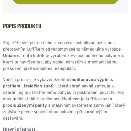
POPIS PRODUKTU
Zajistěte své pistoli nebo revolveru spolehlivou ochranu s
přepravním kufříkem od renomovaného německého výrobce
Umarex
. Tento kufřík je vyroben z vysoce odolného polymeru,
který je navržen tak, aby odolal nárazům a mechanickému
poškození při každodenní manipulaci.
Vnitřní prostor je vybaven kvalitní
molitanovou výplní s
profilem „žraločích zubů“
, která zbraň pevně zafixuje a
zabrání jejímu nechtěnému pohybu či poškrábání povrchu. Pro
maximální stabilitu a dlouhou životnost je kufřík osazen
prodlouženými panty
a masivním systémem zamykání, který
zajišťuje pevné spojení obou polovin i při náročnějším
cestování.
Hlavní přednosti: