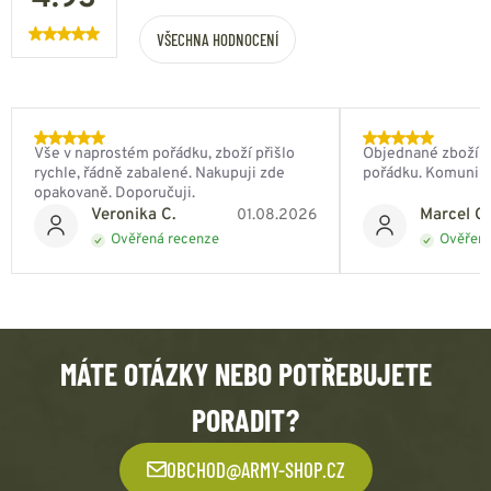
VŠECHNA HODNOCENÍ
Vše v naprostém pořádku, zboží přišlo
Objednané zboží do
rychle, řádně zabalené. Nakupuji zde
pořádku. Komunik
opakovaně. Doporučuji.
Veronika C.
Marcel Ch
01.08.2026
Ověřená recenze
Ověřená
MÁTE OTÁZKY NEBO POTŘEBUJETE
PORADIT?
OBCHOD@ARMY-SHOP.CZ