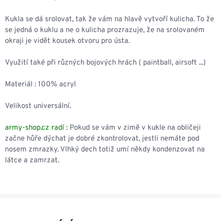
Kukla se dá srolovat, tak že vám na hlavě vytvoří kulicha. To že
se jedná o kuklu a ne o kulicha prozrazuje, že na srolovaném
okraji je vidět kousek otvoru pro ústa.
Využití také při různých bojových hrách ( paintball, airsoft ...)
Materiál : 100% acryl
Velikost universální.
army-shop.cz radí :
Pokud se vám v zimě v kukle na obličeji
začne hůře dýchat je dobré zkontrolovat, jestli nemáte pod
nosem zmrazky. Vlhký dech totiž umí někdy kondenzovat na
látce a zamrzat.