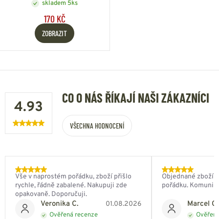
skladem 5ks
170 KČ
ZOBRAZIT
CO O NÁS ŘÍKAJÍ NAŠI ZÁKAZNÍCI
4.93
VŠECHNA HODNOCENÍ
Vše v naprostém pořádku, zboží přišlo
Objednané zboží do
rychle, řádně zabalené. Nakupuji zde
pořádku. Komunik
opakovaně. Doporučuji.
Veronika C.
Marcel Ch
01.08.2026
Ověřená recenze
Ověřená