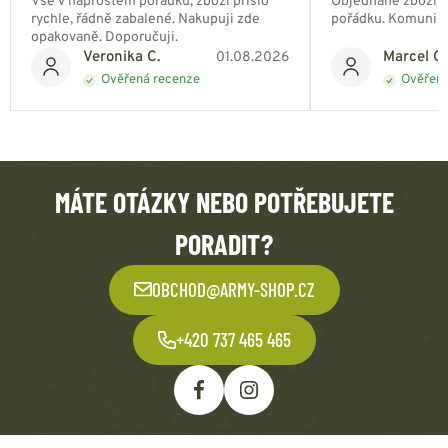
Vše v naprostém pořádku, zboží přišlo
Objednané zboží do
rychle, řádně zabalené. Nakupuji zde
pořádku. Komunik
opakovaně. Doporučuji.
Veronika C.
Marcel Ch
01.08.2026
Ověřená recenze
Ověřená
MÁTE OTÁZKY NEBO POTŘEBUJETE
PORADIT?
OBCHOD@ARMY-SHOP.CZ
+420 737 465 465