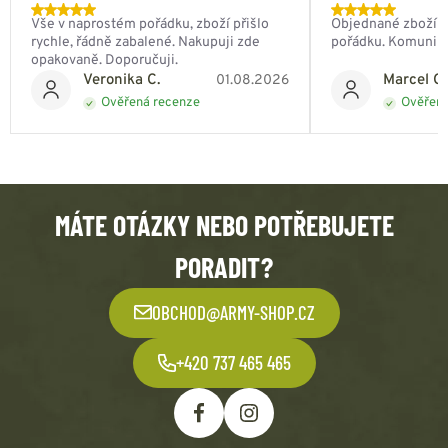
Vše v naprostém pořádku, zboží přišlo
Objednané zboží do
rychle, řádně zabalené. Nakupuji zde
pořádku. Komunik
opakovaně. Doporučuji.
Veronika C.
Marcel Ch
01.08.2026
Ověřená recenze
Ověřená
MÁTE OTÁZKY NEBO POTŘEBUJETE
PORADIT?
OBCHOD@ARMY-SHOP.CZ
+420 737 465 465