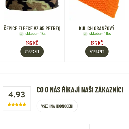
ČEPICE FLEECE VZ.95 PETREQ
KULICH ORANŽOVÝ
skladem 1ks
skladem 11ks
195 KČ
125 KČ
ZOBRAZIT
ZOBRAZIT
CO O NÁS ŘÍKAJÍ NAŠI ZÁKAZNÍCI
4.93
VŠECHNA HODNOCENÍ