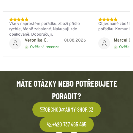
Vše v naprostém pořádku, zboží přišlo
Objednané zboží do
rychle, řádně zabalené. Nakupuji zde
pořádku. Komunik
opakovaně. Doporučuji.
Veronika C.
Marcel Ch
01.08.2026
Ověřená recenze
Ověřená
MÁTE OTÁZKY NEBO POTŘEBUJETE
PORADIT?
OBCHOD@ARMY-SHOP.CZ
+420 737 465 465