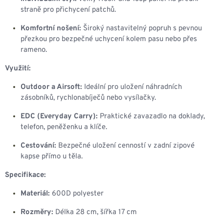
straně pro přichycení patchů.
Komfortní nošení:
Široký nastavitelný popruh s pevnou
přezkou pro bezpečné uchycení kolem pasu nebo přes
rameno.
Využití:
Outdoor a Airsoft:
Ideální pro uložení náhradních
zásobníků, rychlonabíječů nebo vysílačky.
EDC (Everyday Carry):
Praktické zavazadlo na doklady,
telefon, peněženku a klíče.
Cestování:
Bezpečné uložení cenností v zadní zipové
kapse přímo u těla.
Specifikace:
Materiál:
600D polyester
Rozměry:
Délka 28 cm, šířka 17 cm