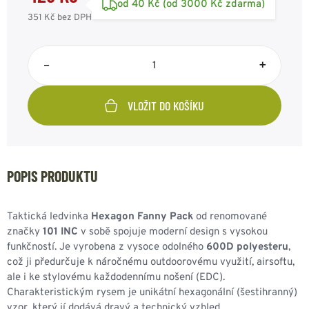
od 40 Kč (od 3000 Kč zdarma)
351 Kč
bez DPH
–
+
VLOŽIT DO KOŠÍKU
POPIS PRODUKTU
Taktická ledvinka
Hexagon Fanny Pack
od renomované
značky
101 INC
v sobě spojuje moderní design s vysokou
funkčností. Je vyrobena z vysoce odolného
600D polyesteru
,
což ji předurčuje k náročnému outdoorovému využití, airsoftu,
ale i ke stylovému každodennímu nošení (EDC).
Charakteristickým rysem je unikátní hexagonální (šestihranný)
vzor, který jí dodává dravý a technický vzhled.