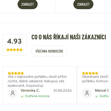
ZOBRAZIT
ZOBRAZIT
CO O NÁS ŘÍKAJÍ NAŠI ZÁKAZNÍCI
4.93
VŠECHNA HODNOCENÍ
Vše v naprostém pořádku, zboží přišlo
Objednané zboží do
rychle, řádně zabalené. Nakupuji zde
pořádku. Komunik
opakovaně. Doporučuji.
Veronika C.
Marcel Ch
01.08.2026
Ověřená recenze
Ověřená