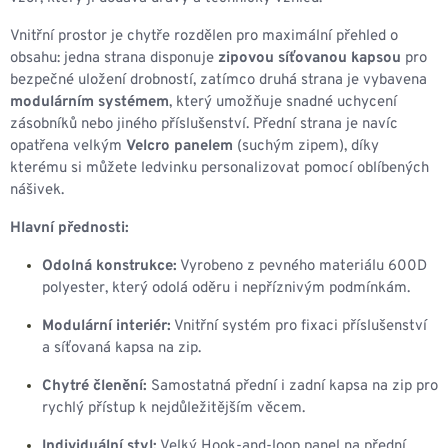
Vnitřní prostor je chytře rozdělen pro maximální přehled o
obsahu: jedna strana disponuje
zipovou síťovanou kapsou
pro
bezpečné uložení drobností, zatímco druhá strana je vybavena
modulárním systémem
, který umožňuje snadné uchycení
zásobníků nebo jiného příslušenství. Přední strana je navíc
opatřena velkým
Velcro panelem
(suchým zipem), díky
kterému si můžete ledvinku personalizovat pomocí oblíbených
nášivek.
Hlavní přednosti:
Odolná konstrukce:
Vyrobeno z pevného materiálu 600D
polyester, který odolá oděru i nepříznivým podmínkám.
Modulární interiér:
Vnitřní systém pro fixaci příslušenství
a síťovaná kapsa na zip.
Chytré členění:
Samostatná přední i zadní kapsa na zip pro
rychlý přístup k nejdůležitějším věcem.
Individuální styl:
Velký Hook-and-loop panel na přední