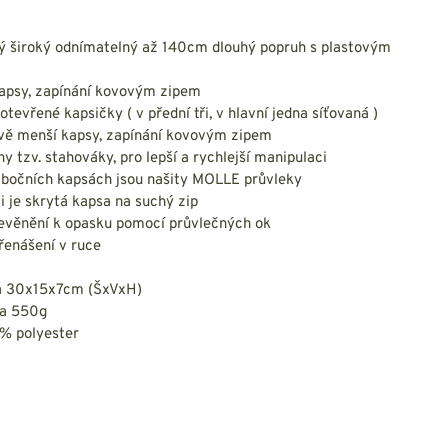
NESMEKY -
protiskluzové návleky
KAMAŠE - holeňové
ný široký odnímatelný až 140cm dlouhý popruh s plastovým
návleky
OSTATNÍ
kapsy, zapínání kovovým zipem
PŘÍSLUŠENSTVÍ
 otevřené kapsičky ( v přední tři, v hlavní jedna síťovaná )
dvě menší kapsy, zapínání kovovým zipem
ny tzv. stahováky, pro lepší a rychlejší manipulaci
a bočních kapsách jsou našity MOLLE průvleky
ti je skrytá kapsa na suchý zip
evěnění k opasku pomocí průvlečných ok
ERMOPRÁDLO
VESTY
řenášení v ruce
VESTY LETNÍ
a 30x15x7cm (ŠxVxH)
NEZATEPLENÉ
ca 550g
VESTY ZATEPLENÉ
0% polyester