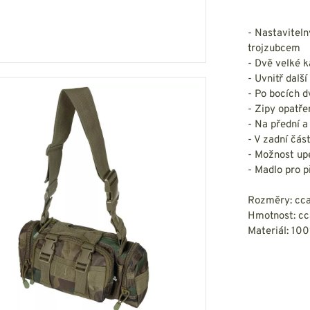
HOUPACÍ
HMYZU
OSTATNÍ
IKRÝVKY
- Nastavitel
trojzubcem
NSTVÍ
- Dvě velké 
- Uvnitř další
- Po bocích 
- Zipy opatře
- Na přední 
Y...
- V zadní čás
- Možnost up
OVOVÉ
SVETRY
T
- Madlo pro p
AKTICKÉ
REVNÉ
STATNÍ
VÉ
Rozměry: cc
NÍ
Hmotnost: c
Materiál: 10
DOPLŇKY