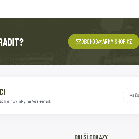
RADIT?
OBCHOD@ARMY-SHOP.CZ
CI
ách a novinky na Váš email.
DALŠÍ ODKAZY