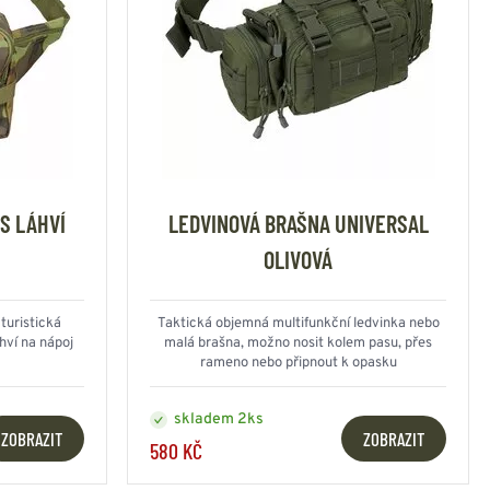
S LÁHVÍ
LEDVINOVÁ BRAŠNA UNIVERSAL
OLIVOVÁ
turistická
Taktická objemná multifunkční ledvinka nebo
hví na nápoj
malá brašna, možno nosit kolem pasu, přes
rameno nebo připnout k opasku
skladem 2ks
ZOBRAZIT
ZOBRAZIT
580 KČ