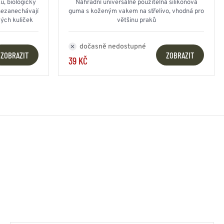
u, biologicky
Náhradní universálně použitelná silikonová
 nezanechávají
guma s koženým vakem na střelivo, vhodná pro
vých kuliček
většinu praků
dočasně nedostupné
ZOBRAZIT
ZOBRAZIT
39 KČ