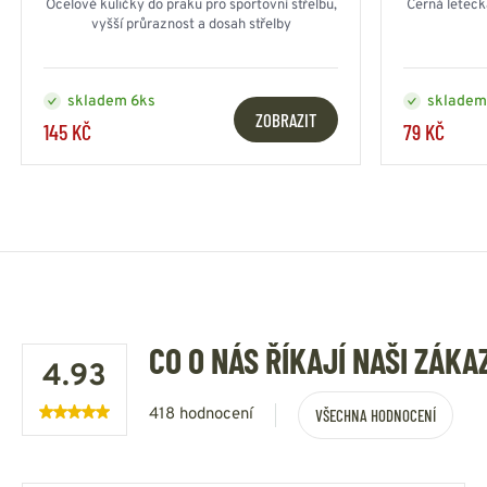
Ocelové kuličky do praku pro sportovní střelbu,
Černá letec
vyšší průraznost a dosah střelby
skladem 6ks
skladem
ZOBRAZIT
145 KČ
79 KČ
CO O NÁS ŘÍKAJÍ NAŠI ZÁKA
4.93
418 hodnocení
VŠECHNA HODNOCENÍ