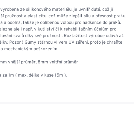
NESMEKY -
protiskluzové návleky
vyrobena ze silikonového materiálu, je uvnitř dutá, což jí
KAMAŠE - holeňové
í pružnost a elasticitu, což může zlepšit sílu a přesnost praku.
návleky
 a odolná, takže je oblíbenou volbou pro nadšence do praků.
OSTATNÍ
alezne ale i např. v kutilství či k rehabilitačním účelům pro
PŘÍSLUŠENSTVÍ
ilování svalů díky své pružnosti. Roztažitost výrobce udává až
lky. Pozor ! Gumy stárnou vlivem UV záření, proto je chraňte
 a mechanickým poškozením.
mm vnější průměr, 8mm vnitřní průměr
ERMOPRÁDLO
VESTY
 za 1m ( max. délka v kuse 15m ).
VESTY LETNÍ
NEZATEPLENÉ
VESTY ZATEPLENÉ