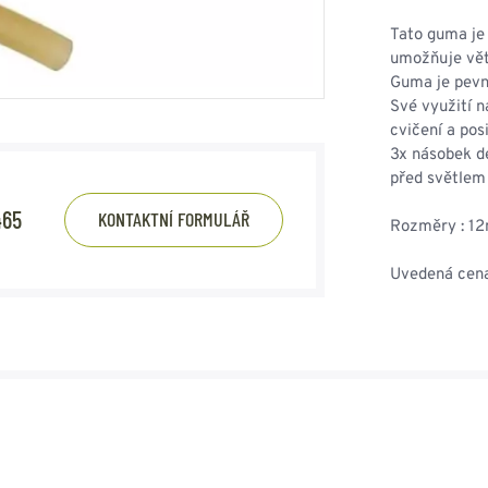
HOUPACÍ
HMYZU
OSTATNÍ
Tato guma je 
IKRÝVKY
umožňuje větš
Guma je pevná
NSTVÍ
Své využití n
cvičení a pos
3x násobek dé
před světlem
Y...
465
KONTAKTNÍ FORMULÁŘ
Rozměry : 12
OVOVÉ
SVETRY
T
AKTICKÉ
Uvedená cena
REVNÉ
STATNÍ
VÉ
NÍ
DOPLŇKY