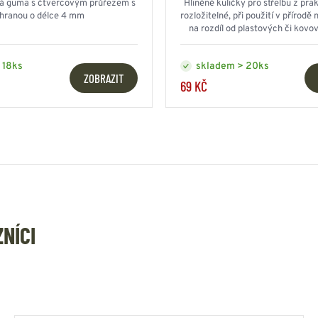
ká guma s čtvercovým průřezem s
Hliněné kuličky pro střelbu z prak
hranou o délce 4 mm
rozložitelné, při použití v přírodě
na rozdíl od plastových či kovo
znečištění
 18ks
skladem > 20ks
ZOBRAZIT
69 KČ
ZNÍCI