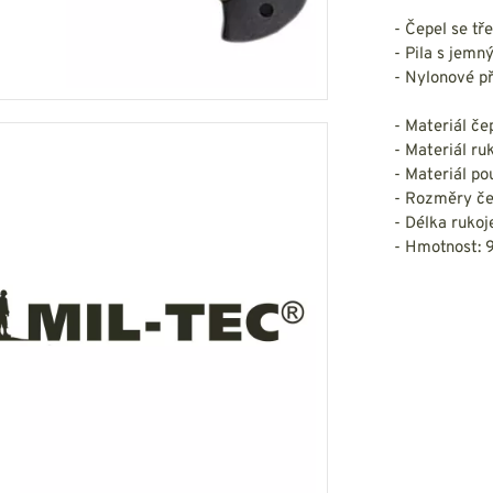
HOUPACÍ
HMYZU
- Čepel se t
OSTATNÍ
IKRÝVKY
- Pila s jemn
- Nylonové p
NSTVÍ
- Materiál če
- Materiál ru
- Materiál p
- Rozměry če
Y...
- Délka rukoj
OVOVÉ
- Hmotnost: 
SVETRY
T
AKTICKÉ
REVNÉ
STATNÍ
VÉ
NÍ
DOPLŇKY