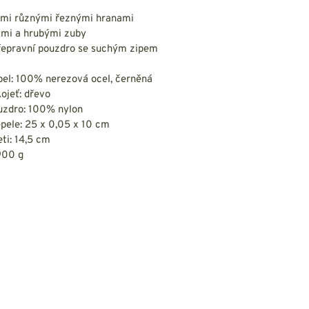
NESMEKY -
protiskluzové návleky
řemi různými řeznými hranami
KAMAŠE - holeňové
ými a hrubými zuby
návleky
řepravní pouzdro se suchým zipem
OSTATNÍ
PŘÍSLUŠENSTVÍ
pel: 100% nerezová ocel, černěná
kojeť: dřevo
ouzdro: 100% nylon
pele: 25 x 0,05 x 10 cm
eti: 14,5 cm
900 g
ERMOPRÁDLO
VESTY
VESTY LETNÍ
NEZATEPLENÉ
VESTY ZATEPLENÉ