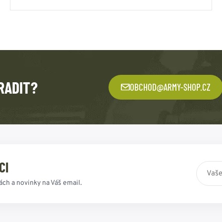
RADIT?
OBCHOD@ARMY-SHOP.CZ
CI
ách a novinky na Váš email.