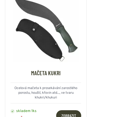
MAČETA KUKRI
Ocelová mačeta k prosekávání zarostlého
porostu, houští, křovin atd..., ve tvaru
khukri/khukuri
skladem 1ks
ZOBRAZIT