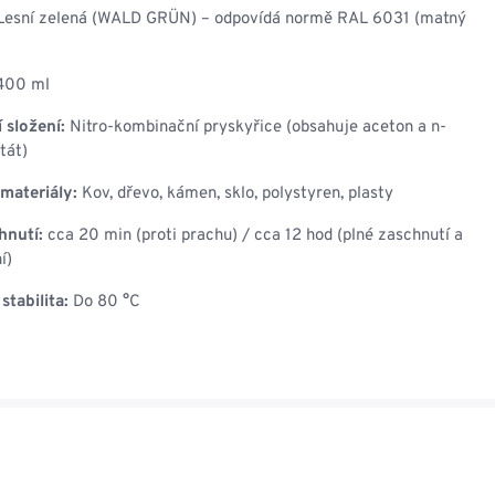
esní zelená (WALD GRÜN) – odpovídá normě RAL 6031 (matný
00 ml
 složení:
Nitro-kombinační pryskyřice (obsahuje aceton a n-
tát)
materiály:
Kov, dřevo, kámen, sklo, polystyren, plasty
hnutí:
cca 20 min (proti prachu) / cca 12 hod (plné zaschnutí a
í)
stabilita:
Do 80 °C