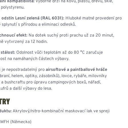
lní kompatibilita:
Výborně drží na kovu, plastu, dřevu, skle,
 polystyrenu.
 odstín Lesní zelená (RAL 6031):
Hluboké matné provedení pro
 splynutí s přírodou a eliminaci odlesků.
chnoucí efekt:
Na dotek suchý proti prachu už za 20 minut,
ě vytvrzený za 12 hodin.
 stálost:
Odolnost vůči teplotám až do 80 °C zaručuje
vost na namáhaných částech výbavy.
 je nepostradatelný pro
airsoftové a paintballové hráče
raní, helem, optiky, zásobníků), lovce, rybáře, milovníky
u a bushcraftu pro úpravu campingových boxů, nářadí,
ufrů a další výbavy do lesa.
TRY
duktu:
Akrylový/nitro-kombinační maskovací lak ve spreji
MFH (Německo)