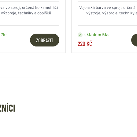
va ve spreji, určená ke kamufláži
Vojenská barva ve spreji, určená
, výzbroje, techniky a doplňků
výstroje, výzbroje, techniky 
 7ks
skladem 5ks
ZOBRAZIT
220 KČ
ZNÍCI