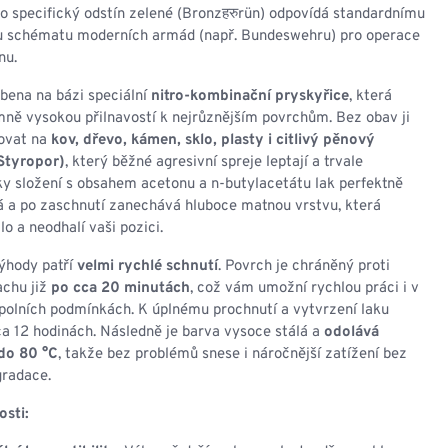
NESMEKY -
o specifický odstín zelené (Bronzहरुrün) odpovídá standardnímu
protiskluzové návleky
schématu moderních armád (např. Bundeswehru) pro operace
KAMAŠE - holeňové
nu.
návleky
OSTATNÍ
bena na bázi speciální
nitro-kombinační pryskyřice
, která
PŘÍSLUŠENSTVÍ
ně vysokou přilnavostí k nejrůznějším povrchům. Bez obav ji
ovat na
kov, dřevo, kámen, sklo, plasty i citlivý pěnový
Styropor)
, který běžné agresivní spreje leptají a trvale
ky složení s obsahem acetonu a n-butylacetátu lak perfektně
á a po zaschnutí zanechává hluboce matnou vrstvu, která
lo a neodhalí vaši pozici.
ERMOPRÁDLO
VESTY
výhody patří
velmi rychlé schnutí
. Povrch je chráněný proti
VESTY LETNÍ
achu již
po cca 20 minutách
, což vám umožní rychlou práci i v
NEZATEPLENÉ
polních podmínkách. K úplnému prochnutí a vytvrzení laku
VESTY ZATEPLENÉ
a 12 hodinách. Následně je barva vysoce stálá a
odolává
do 80 °C
, takže bez problémů snese i náročnější zatížení bez
gradace.
osti: