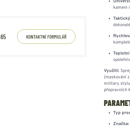
Univerzá
kameni i
Taktický
dokonalé
465
KONTAKTNÍ FORMULÁŘ
Rychles
kompletn
Teplotní
spolehli
Využití:
Sprej
(maskování zb
military styl
přepravních k
PARAME
Typ pro
Značka: