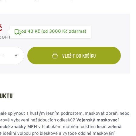
SPOJOVACÍ PRVKY
ZIMNÍ PŘEVLEČNÍKY
SAKA
RUSKÁ ARMÁDA
OSTATNÍ
OSTATNÍ
AMERICKÁ ARMÁDA
KAMUFLÁŽNÍ
ODZNAKY - OSTATNÍ
POTŘEBY
VÝLOŽKY
č
HODNOSTI
od 40 Kč (od 3000 Kč zdarma)
z DPH
+
VLOŽIT DO KOŠÍKU
UNIČNÍ BEDNY
PUŠKOHLEDY
PASKY - KŠANDY -
OBUV - PONOŽKY -
BATERKY - ČELOVKY -
DRAVOTNÍ POTŘEBY
REKY
PŘÍSLUŠENSTVÍ
SVÍTIDLA
VOJENSKÝ ORIGINÁL
PEVNÉ PŘIBLÍŽENÍ
OPASEK TENKÝ
DESIGNOVÉ A
OBUV POLNÍ
VARIABILNÍ
ČELOVÉ SVÍTILNY
LÉKÁRNIČKY
OPASEK ŠIROKÝ
STYLOVÉ
OBUV ZIMNÍ
PŘIBLÍŽENÍ
BATERKY
OBVAZY a ŠKRTIDLA
KŠANDY - ŠLE
OBUV OSTATNÍ
DOPLŇKY
POMOCNÝ MATERIÁL
DUKTU
TREKY - POPRUHY
HOLINKY - GUMÁKY -
OSTATNÍ
BRAŠNY, IFAK
OSTATNÍ
GALOŠE
OSTATNÍ POTŘEBY
PONOŽKY
ale splynout s hustým lesním podrostem, maskovat zbraň, nebo
ČISTÍCÍ
orové vybavení nežádoucích odlesků?
Vojenský maskovací
PROSTŘEDKY
mecké značky MFH
v hlubokém matném odstínu
lesní zelená
STÉLKY - VLOŽKY
e ideální volbou pro bleskové a vysoce odolné maskování