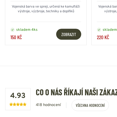
Vojenská barva ve spreji, určená ke kamufláži
Vojenská bar
výstroje, výzbroje, techniky a doplňků
výstroje
skladem 4ks
skladem
ZOBRAZIT
150 KČ
220 KČ
CO O NÁS ŘÍKAJÍ NAŠI ZÁKA
4.93
418 hodnocení
VŠECHNA HODNOCENÍ