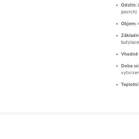
Odstín:
L
povrch)
Objem:
4
Základní
butylace
Vhodné 
Doba sc
vytvrzen
Teplotní 