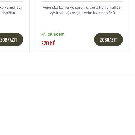
 ke kamufláži
Vojenská barva ve spreji, určená ke kamufláži
a doplňků
výstroje, výzbroje, techniky a doplňků
skladem
ZOBRAZIT
ZOBRAZIT
220 KČ