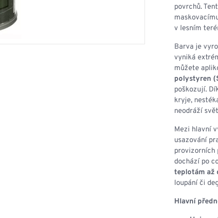
HOUPACÍ
HMYZU
povrchů. Tent
OSTATNÍ
maskovacímu 
IKRÝVKY
v lesním teré
NSTVÍ
Barva je vyro
vyniká extrém
můžete aplik
polystyren (
poškozují. Dí
Y...
kryje, nesték
OVOVÉ
neodráží svět
SVETRY
T
AKTICKÉ
Mezi hlavní 
REVNÉ
STATNÍ
usazování pr
VÉ
NÍ
provizorních 
dochází po cc
teplotám až 
DOPLŇKY
loupání či de
Hlavní předn