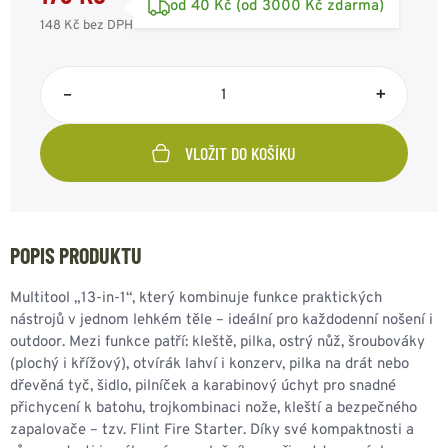
od 40 Kč (od 3000 Kč zdarma)
148 Kč
bez DPH
–
+
VLOŽIT DO KOŠÍKU
POPIS PRODUKTU
Multitool „13‑in‑1“, který kombinuje funkce praktických
nástrojů v jednom lehkém těle – ideální pro každodenní nošení i
outdoor. Mezi funkce patří: kleště, pilka, ostrý nůž, šroubováky
(plochý i křížový), otvírák lahví i konzerv, pilka na drát nebo
dřevěná tyč, šidlo, pilníček a karabinový úchyt pro snadné
přichycení k batohu, trojkombinaci nože, kleští a bezpečného
zapalovače – tzv. Flint Fire Starter. Díky své kompaktnosti a