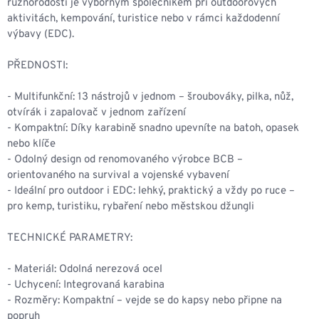
různorodosti je výborným společníkem při outdoorových
aktivitách, kempování, turistice nebo v rámci každodenní
výbavy (EDC).
PŘEDNOSTI:
- Multifunkční: 13 nástrojů v jednom – šroubováky, pilka, nůž,
otvírák i zapalovač v jednom zařízení
- Kompaktní: Díky karabině snadno upevníte na batoh, opasek
nebo klíče
- Odolný design od renomovaného výrobce BCB –
orientovaného na survival a vojenské vybavení
- Ideální pro outdoor i EDC: lehký, praktický a vždy po ruce –
pro kemp, turistiku, rybaření nebo městskou džungli
TECHNICKÉ PARAMETRY:
- Materiál: Odolná nerezová ocel
- Uchycení: Integrovaná karabina
- Rozměry: Kompaktní – vejde se do kapsy nebo připne na
popruh