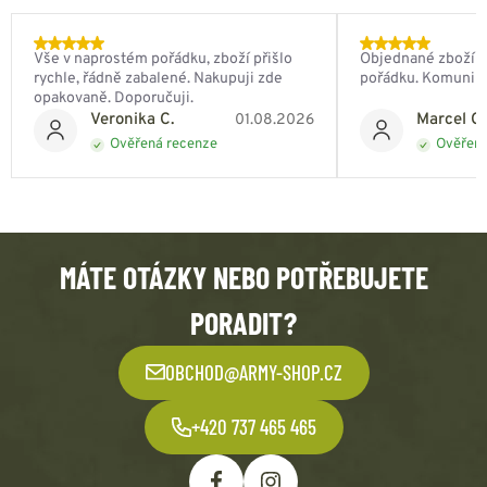
Vše v naprostém pořádku, zboží přišlo
Objednané zboží do
rychle, řádně zabalené. Nakupuji zde
pořádku. Komunik
opakovaně. Doporučuji.
Veronika C.
Marcel Ch
01.08.2026
Ověřená recenze
Ověřená
MÁTE OTÁZKY NEBO POTŘEBUJETE
PORADIT?
OBCHOD@ARMY-SHOP.CZ
+420 737 465 465