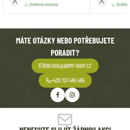
Ověřená recenze
Ověřená
MÁTE OTÁZKY NEBO POTŘEBUJETE
PORADIT?
OBCHOD@ARMY-SHOP.CZ
+420 737 465 465
NENECHTE SI UJÍT ŽÁDNOU AKCI