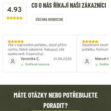
CO O NÁS ŘÍKAJÍ NAŠI ZÁKAZNÍCI
4.93
VŠECHNA HODNOCENÍ
Vše v naprostém pořádku, zboží přišlo
Objednané zboží do
rychle, řádně zabalené. Nakupuji zde
pořádku. Komunik
opakovaně. Doporučuji.
Veronika C.
Marcel Ch
01.08.2026
Ověřená recenze
Ověřená
MÁTE OTÁZKY NEBO POTŘEBUJETE
PORADIT?