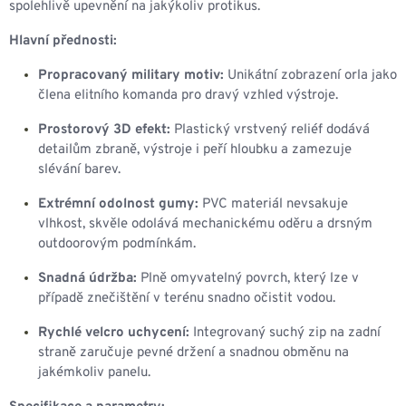
spolehlivě upevnění na jakýkoliv protikus.
Hlavní přednosti:
Propracovaný military motiv:
Unikátní zobrazení orla jako
člena elitního komanda pro dravý vzhled výstroje.
Prostorový 3D efekt:
Plastický vrstvený reliéf dodává
detailům zbraně, výstroje i peří hloubku a zamezuje
slévání barev.
Extrémní odolnost gumy:
PVC materiál nevsakuje
vlhkost, skvěle odolává mechanickému oděru a drsným
outdoorovým podmínkám.
Snadná údržba:
Plně omyvatelný povrch, který lze v
případě znečištění v terénu snadno očistit vodou.
Rychlé velcro uchycení:
Integrovaný suchý zip na zadní
straně zaručuje pevné držení a snadnou obměnu na
jakémkoliv panelu.