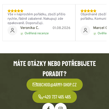
Vše v naprostém pořádku, zboží přišlo
Objednané zboží do
rychle, řádně zabalené. Nakupuji zde
pořádku. Komunik
opakovaně. Doporučuji.
Veronika C.
Marcel Ch
01.08.2026
Ověřená recenze
Ověřená
MÁTE OTÁZKY NEBO POTŘEBUJETE
PORADIT?
OBCHOD@ARMY-SHOP.CZ
+420 737 465 465