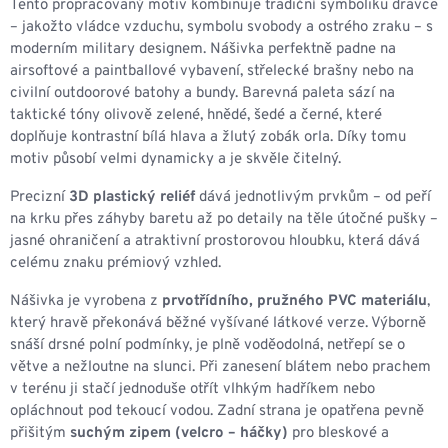
Tento propracovaný motiv kombinuje tradiční symboliku dravce
– jakožto vládce vzduchu, symbolu svobody a ostrého zraku – s
moderním military designem. Nášivka perfektně padne na
airsoftové a paintballové vybavení, střelecké brašny nebo na
civilní outdoorové batohy a bundy. Barevná paleta sází na
taktické tóny olivově zelené, hnědé, šedé a černé, které
doplňuje kontrastní bílá hlava a žlutý zobák orla. Díky tomu
motiv působí velmi dynamicky a je skvěle čitelný.
Precizní
3D plastický reliéf
dává jednotlivým prvkům – od peří
na krku přes záhyby baretu až po detaily na těle útočné pušky –
jasné ohraničení a atraktivní prostorovou hloubku, která dává
celému znaku prémiový vzhled.
Nášivka je vyrobena z
prvotřídního, pružného PVC materiálu
,
který hravě překonává běžné vyšívané látkové verze. Výborně
snáší drsné polní podmínky, je plně voděodolná, netřepí se o
větve a nežloutne na slunci. Při zanesení blátem nebo prachem
v terénu ji stačí jednoduše otřít vlhkým hadříkem nebo
opláchnout pod tekoucí vodou. Zadní strana je opatřena pevně
přišitým
suchým zipem (velcro – háčky)
pro bleskové a