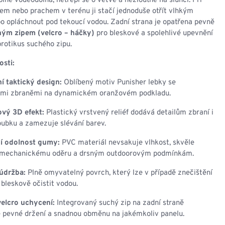
plně voděodolná, netřepí se o větve a nežloutne na slunci. Při
em nebo prachem v terénu ji stačí jednoduše otřít vlhkým
o opláchnout pod tekoucí vodou. Zadní strana je opatřena pevně
ým zipem (velcro – háčky)
pro bleskové a spolehlivé upevnění
protikus suchého zipu.
osti:
í taktický design:
Oblíbený motiv Punisher lebky se
ými zbraněmi na dynamickém oranžovém podkladu.
ový 3D efekt:
Plastický vrstvený reliéf dodává detailům zbraní i
oubku a zamezuje slévání barev.
í odolnost gumy:
PVC materiál nevsakuje vlhkost, skvěle
 mechanickému oděru a drsným outdoorovým podmínkám.
údržba:
Plně omyvatelný povrch, který lze v případě znečištění
 bleskově očistit vodou.
elcro uchycení:
Integrovaný suchý zip na zadní straně
 pevné držení a snadnou obměnu na jakémkoliv panelu.