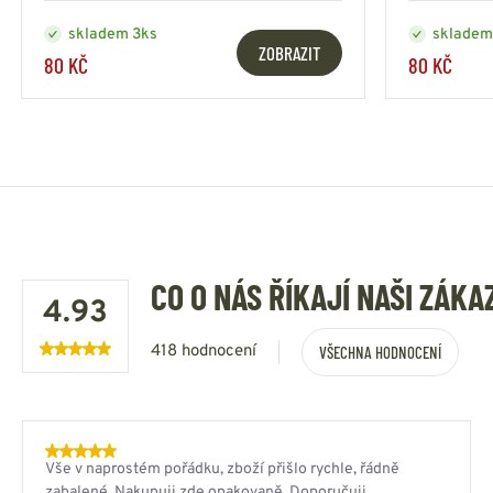
skladem 3ks
skladem
ZOBRAZIT
80 KČ
80 KČ
CO O NÁS ŘÍKAJÍ NAŠI ZÁKA
4.93
418 hodnocení
VŠECHNA HODNOCENÍ
Vše v naprostém pořádku, zboží přišlo rychle, řádně
zabalené. Nakupuji zde opakovaně. Doporučuji.