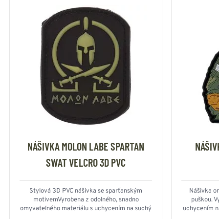
NÁŠIVKA MOLON LABE SPARTAN
NÁŠIV
SWAT VELCRO 3D PVC
Stylová 3D PVC nášivka se sparťanským
Nášivka orl
motivemVyrobena z odolného, snadno
puškou. V
omyvatelného materiálu s uchycením na suchý
uchycením na
zip (velcro).