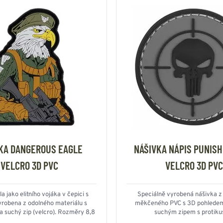
KA DANGEROUS EAGLE
NÁŠIVKA NÁPIS PUNISH
VELCRO 3D PVC
VELCRO 3D PVC
a jako elitního vojáka v čepici s
Speciálně vyrobená nášivka z 
yrobena z odolného materiálu s
měkčeného PVC s 3D pohledem
 suchý zip (velcro). Rozměry 8,8
suchým zipem s protik
× 7 cm.