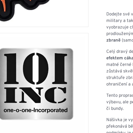
HOUPACÍ
HMYZU
OSTATNÍ
IKRÝVKY
Dodejte své 
military a ta
NSTVÍ
vyobrazuje c
prodlouženým
zbraně
(samo
Celý dravý d
Y...
efektem cáka
matné černé b
OVOVÉ
SVETRY
T
zůstává skvěl
AKTICKÉ
struktuře zbr
REVNÉ
STATNÍ
ohraničení a 
VÉ
NÍ
Tento proprac
výbavu, ale p
DOPLŇKY
či bundy.
Nášivka je v
překonává běž