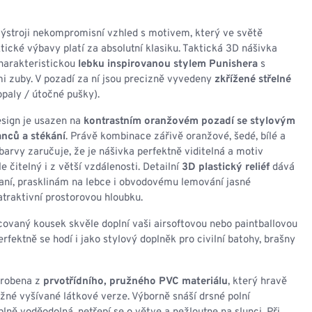
NESMEKY -
protiskluzové návleky
KAMAŠE - holeňové
výstroji nekompromisní vzhled s motivem, který ve světě
návleky
ktické výbavy platí za absolutní klasiku. Taktická 3D nášivka
OSTATNÍ
harakteristickou
lebku inspirovanou stylem Punishera
s
PŘÍSLUŠENSTVÍ
i zuby. V pozadí za ní jsou precizně vyvedeny
zkřížené střelné
paly / útočné pušky).
esign je usazen na
kontrastním oranžovém pozadí se stylovým
nců a stékání
. Právě kombinace zářivě oranžové, šedé, bílé a
arvy zaručuje, že je nášivka perfektně viditelná a motiv
ERMOPRÁDLO
VESTY
e čitelný i z větší vzdálenosti. Detailní
3D plastický reliéf
dává
aní, prasklinám na lebce i obvodovému lemování jasné
VESTY LETNÍ
atraktivní prostorovou hloubku.
NEZATEPLENÉ
VESTY ZATEPLENÉ
ovaný kousek skvěle doplní vaši airsoftovou nebo paintballovou
erfektně se hodí i jako stylový doplněk pro civilní batohy, brašny
yrobena z
prvotřídního, pružného PVC materiálu
, který hravě
né vyšívané látkové verze. Výborně snáší drsné polní