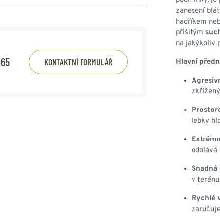
podmínky, je 
zanesení blát
hadříkem neb
přišitým
such
na jakýkoliv 
465
KONTAKTNÍ FORMULÁŘ
Hlavní předn
Agresivn
zkřížen
Prostor
lebky hl
Extrémn
odolává
Snadná 
v terénu
Rychlé v
zaručuje