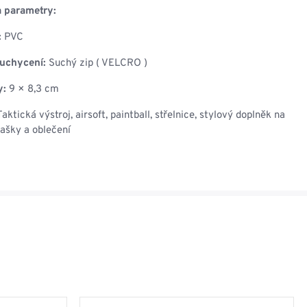
a parametry:
:
PVC
uchycení:
Suchý zip ( VELCRO )
y:
9 × 8,3 cm
aktická výstroj, airsoft, paintball, střelnice, stylový doplněk na
tašky a oblečení