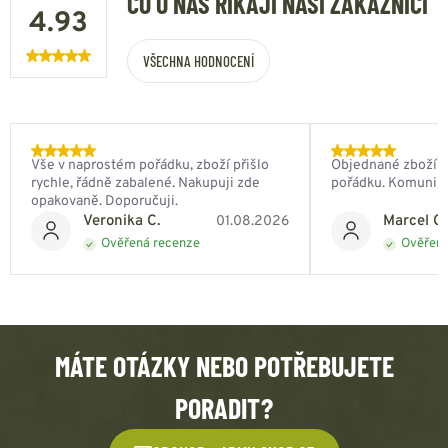
CO O NÁS ŘÍKAJÍ NAŠI ZÁKAZNÍCI
4.93
VŠECHNA HODNOCENÍ
Vše v naprostém pořádku, zboží přišlo
Objednané zboží do
rychle, řádně zabalené. Nakupuji zde
pořádku. Komunik
opakovaně. Doporučuji.
Veronika C.
Marcel Ch
01.08.2026
Ověřená recenze
Ověřená
MÁTE OTÁZKY NEBO POTŘEBUJETE
PORADIT?