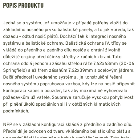
POPIS PRODUKTU
Jedná se o systém, jež umožňuje v případě potřeby vložit do
základního nosného prvku balistické panely, a to jak vpředu, tak
dozadu - odtud nosič plátů. Dochází tak k integraci nosného
systému a balistické ochrany. Balistická ochrana IV. třídy se
vkládá do předního a zadního dílu nosiče a chrání životně
důležité orgány před účinky střelby z ručních zbraní. Tato
ochrana odolá jednomu zásahu střelou ráže 7,62x63mm (30-06
Springfield) a až třem zásahům 7,62x39mm s ocelovým jádrem.
Další předností uvedeného systému , je konstrukční řešení
nosného systému popruhovou vazbou, kdy lze na nosič připevnit
konfiguraci kapes a pouzder, tak aby maximálně vyhovovala
požadavkům uživatele. Souprava zaručuje vysokou pohyblivost
při plnění úkolů speciálních sil i v obtížných klimatických
podmínkách.
NPP se v základní konfiguraci skládá z předního a zadního dílu.
Přední díl je odvozen od tvaru vkládaného balistického plátu a