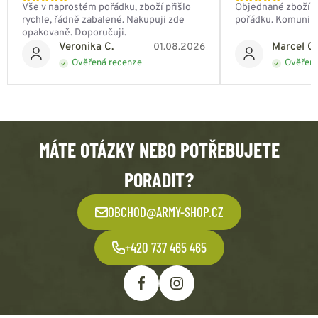
Vše v naprostém pořádku, zboží přišlo
Objednané zboží do
rychle, řádně zabalené. Nakupuji zde
pořádku. Komunik
opakovaně. Doporučuji.
Veronika C.
Marcel Ch
01.08.2026
Ověřená recenze
Ověřená
MÁTE OTÁZKY NEBO POTŘEBUJETE
PORADIT?
OBCHOD@ARMY-SHOP.CZ
+420 737 465 465