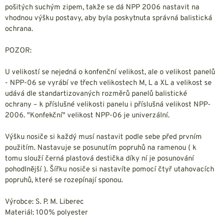
pošitých suchým zipem, takže se dá NPP 2006 nastavit na
vhodnou výšku postavy, aby byla poskytnuta správná balistická
ochrana.
POZOR:
U velikostí se nejedná o konfenční velikost, ale o velikost panelů
- NPP-06 se vyrábí ve třech velikostech M, L a XL a velikost se
udává dle standartizovaných rozměrů panelů balistické
ochrany – k příslušné velikosti panelu i příslušná velikost NPP-
2006. "Konfekční" velikost NPP-06 je univerzální.
Výšku nosiče si každý musí nastavit podle sebe před prvním
použitím. Nastavuje se posunutím popruhů na ramenou ( k
tomu slouží černá plastová destička díky ní je posunování
pohodlnější ). Šířku nosiče si nastavíte pomocí čtyř utahovacích
popruhů, které se rozepínají sponou.
Výrobce: S. P. M. Liberec
Materiál: 100% polyester