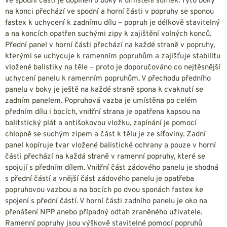
ve spodní části je doplněn o boky k umístění sumek. Tyto boky
na konci přechází ve spodní a horní části v popruhy se sponou
fastex k uchycení k zadnímu dílu – popruh je délkově stavitelný
a na koncích opatřen suchými zipy k zajištění volných konců.
Přední panel v horní části přechází na každé straně v popruhy,
kterými se uchycuje k ramenním popruhům a zajišťuje stabilitu
vložené balistiky na těle – proto je doporučováno co nejtěsnější
uchycení panelu k ramenním popruhům. V přechodu předního
panelu v boky je ještě na každé straně spona k cvaknutí se
zadním panelem. Popruhová vazba je umístěna po celém
předním dílu i bocích, vnitřní strana je opatřena kapsou na
balitstický plát a antišokovou vložku, zapínání je pomocí
chlopně se suchým zipem a část k tělu je ze síťoviny. Zadní
panel kopíruje tvar vložené balistické ochrany a pouze v horní
části přechází na každá straně v ramenní popruhy, které se
spojují s předním dílem. Vnitřní část zádového panelu je shodná
s přední částí a vnější část zádového panelu je opatřeba
popruhovou vazbou a na bocích po dvou sponách fastex ke
spojení s přední částí. V horní části zadního panelu je oko na
přenášení NPP anebo případný odtah zraněného uživatele.
Ramenní popruhy jsou výškově stavitelné pomocí popruhů