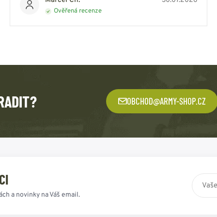
Marcel Ch.
30.07.2026
Ověřená recenze
RADIT?
OBCHOD@ARMY-SHOP.CZ
CI
ách a novinky na Váš email.