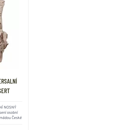
ERSALNÍ
SERT
RNÍ NOSNÝ
ení osobní
Armádou České