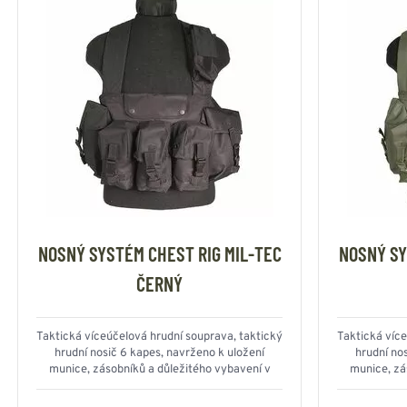
NOSNÝ SYSTÉM CHEST RIG MIL-TEC
NOSNÝ SY
ČERNÝ
Taktická víceúčelová hrudní souprava, taktický
Taktická více
hrudní nosič 6 kapes, navrženo k uložení
hrudní no
munice, zásobníků a důležitého vybavení v
munice, zá
terénu, UNI velikost