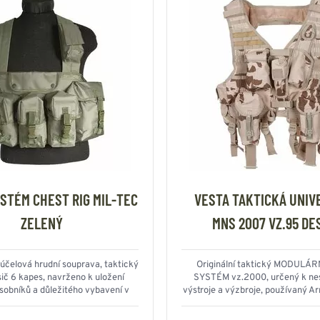
STÉM CHEST RIG MIL-TEC
VESTA TAKTICKÁ UNIV
ZELENÝ
MNS 2007 VZ.95 DE
účelová hrudní souprava, taktický
Originální taktický MODULÁ
sič 6 kapes, navrženo k uložení
SYSTÉM vz.2000, určený k nes
sobníků a důležitého vybavení v
výstroje a výzbroje, používaný 
terénu, UNI velikost
Republiky