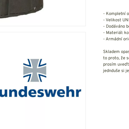
HOUPACÍ
HMYZU
OSTATNÍ
IKRÝVKY
- Kompletní 
- Velikost UN
NSTVÍ
- Dodáváno be
- Materiál: k
- Armádní ori
Skladem opask
Y...
to proto, že 
prosím uveďt
OVOVÉ
SVETRY
T
jednduše si je
AKTICKÉ
REVNÉ
STATNÍ
VÉ
NÍ
DOPLŇKY