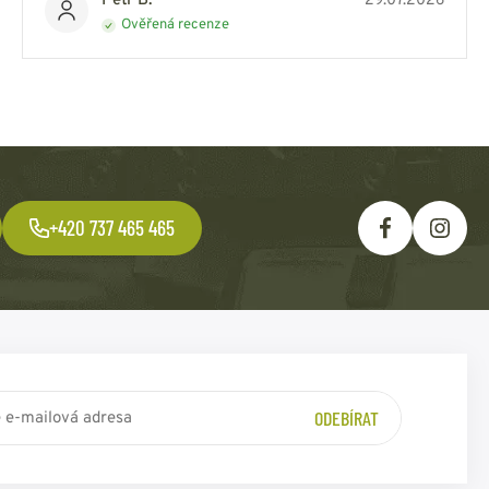
Petr B.
29.07.2026
Ověřená recenze
+420 737 465 465
ODEBÍRAT