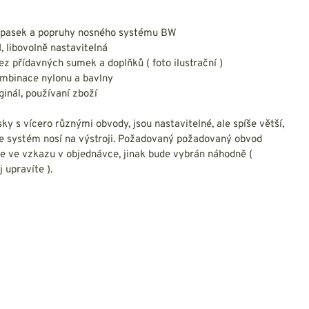
NESMEKY -
protiskluzové návleky
KAMAŠE - holeňové
opasek a popruhy nosného systému BW
návleky
I, libovolně nastavitelná
OSTATNÍ
z přídavných sumek a doplňků ( foto ilustrační )
PŘÍSLUŠENSTVÍ
ombinace nylonu a bavlny
ginál, používaní zboží
y s vícero různými obvody, jsou nastavitelné, ale spíše větší,
se systém nosí na výstroji. Požadovaný požadovaný obvod
e ve vzkazu v objednávce, jinak bude vybrán náhodně (
ERMOPRÁDLO
VESTY
j upravíte ).
VESTY LETNÍ
NEZATEPLENÉ
VESTY ZATEPLENÉ