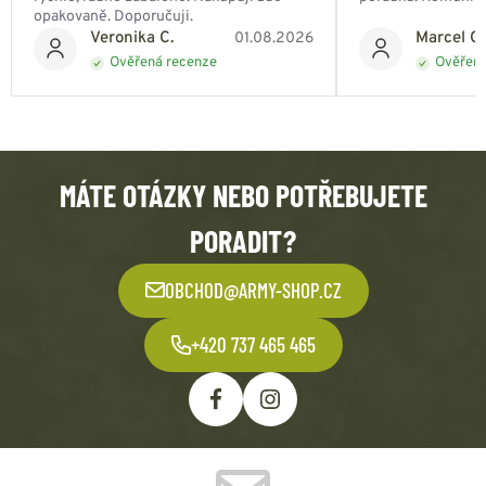
opakovaně. Doporučuji.
Veronika C.
Marcel Ch
01.08.2026
Ověřená recenze
Ověřená
MÁTE OTÁZKY NEBO POTŘEBUJETE
PORADIT?
OBCHOD@ARMY-SHOP.CZ
+420 737 465 465