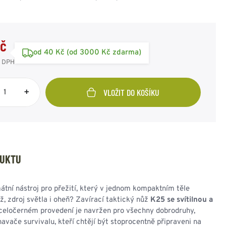
SPOJOVACÍ PRVKY
ZIMNÍ PŘEVLEČNÍKY
SAKA
RUSKÁ ARMÁDA
OSTATNÍ
OSTATNÍ
AMERICKÁ ARMÁDA
KAMUFLÁŽNÍ
ODZNAKY - OSTATNÍ
POTŘEBY
VÝLOŽKY
Kč
HODNOSTI
od 40 Kč (od 3000 Kč zdarma)
 DPH
+
VLOŽIT DO KOŠÍKU
UNIČNÍ BEDNY
PUŠKOHLEDY
PASKY - KŠANDY -
OBUV - PONOŽKY -
BATERKY - ČELOVKY -
DRAVOTNÍ POTŘEBY
REKY
PŘÍSLUŠENSTVÍ
SVÍTIDLA
VOJENSKÝ ORIGINÁL
PEVNÉ PŘIBLÍŽENÍ
OPASEK TENKÝ
DESIGNOVÉ A
OBUV POLNÍ
VARIABILNÍ
ČELOVÉ SVÍTILNY
LÉKÁRNIČKY
OPASEK ŠIROKÝ
STYLOVÉ
OBUV ZIMNÍ
PŘIBLÍŽENÍ
BATERKY
OBVAZY a ŠKRTIDLA
KŠANDY - ŠLE
OBUV OSTATNÍ
DOPLŇKY
POMOCNÝ MATERIÁL
DUKTU
TREKY - POPRUHY
HOLINKY - GUMÁKY -
OSTATNÍ
BRAŠNY, IFAK
OSTATNÍ
GALOŠE
OSTATNÍ POTŘEBY
PONOŽKY
átní nástroj pro přežití, který v jednom kompaktním těle
ČISTÍCÍ
, zdroj světla i oheň? Zavírací taktický nůž
K25 se svítilnou a
PROSTŘEDKY
celočerném provedení je navržen pro všechny dobrodruhy,
STÉLKY - VLOŽKY
navače survivalu, kteří chtějí být stoprocentně připraveni na