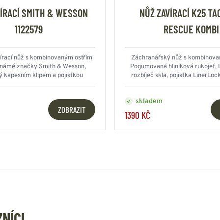
VÍRACÍ SMITH & WESSON
NŮŽ ZAVÍRACÍ K25 TA
1122579
RESCUE KOMBI
írací nůž s kombinovaným ostřím
Záchranářský nůž s kombinova
známé značky Smith & Wesson,
Pogumovaná hliníková rukojeť, L
 kapesním klipem a pojistkou
rozbíječ skla, pojistka LinerLoc
, čepel nerezová ocel 8Cr13Mov
skladem
ZOBRAZIT
1390 KČ
ZNÍCI