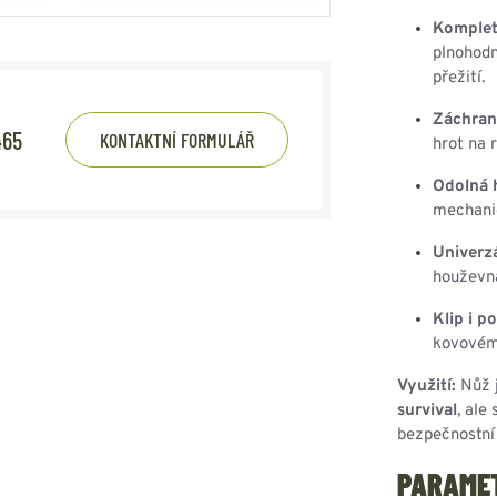
Kompletn
plnohodn
přežití.
Záchran
465
KONTAKTNÍ FORMULÁŘ
hrot na 
Odolná h
mechanic
Univerzá
houževna
Klip i p
kovovém 
Využití:
Nůž j
survival
, ale
bezpečnostní
PARAME