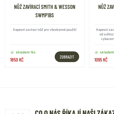
NŮŽ ZAVÍRACÍ SMITH & WESSON
NŮŽ ZA
SWMP1BS
Kapesní zavírací nůž pro všestranné použití
Kapesní zav
od světo
vybavený
LinerLock
skladem 1ks
skladem
ZOBRAZIT
1850 KČ
1095 KČ
CO O NÁS ŘÍKAJÍ NAŠI ZÁKA