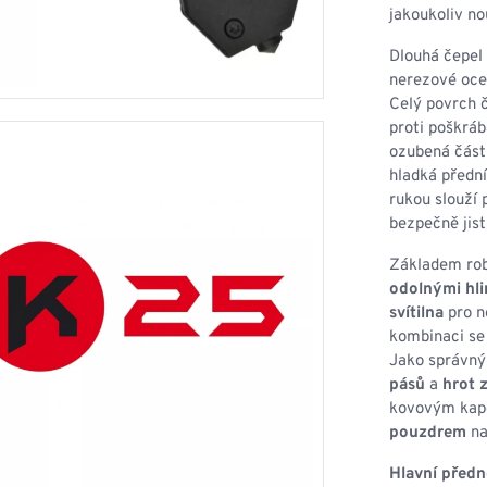
HOUPACÍ
HMYZU
jakoukoliv no
OSTATNÍ
IKRÝVKY
Dlouhá čepel
nerezové oce
NSTVÍ
Celý povrch 
proti poškráb
ozubená část 
hladká přední
rukou slouží 
Y...
bezpečně jis
OVOVÉ
SVETRY
T
Základem robu
AKTICKÉ
odolnými hli
REVNÉ
STATNÍ
svítilna
pro n
VÉ
NÍ
kombinaci se
Jako správný 
pásů
a
hrot 
DOPLŇKY
kovovým kape
pouzdrem
na
Hlavní předn