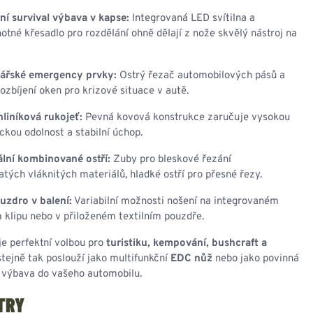
í survival výbava v kapse:
Integrovaná LED svítilna a
otné křesadlo pro rozdělání ohně dělají z nože skvělý nástroj na
ářské emergency prvky:
Ostrý řezač automobilových pásů a
rozbíjení oken pro krizové situace v autě.
liníková rukojeť:
Pevná kovová konstrukce zaručuje vysokou
kou odolnost a stabilní úchop.
lní kombinované ostří:
Zuby pro bleskové řezání
tých vláknitých materiálů, hladké ostří pro přesné řezy.
ouzdro v balení:
Variabilní možnosti nošení na integrovaném
klipu nebo v přiloženém textilním pouzdře.
e perfektní volbou pro
turistiku, kempování, bushcraft a
 stejně tak poslouží jako multifunkční
EDC nůž
nebo jako povinná
 výbava do vašeho automobilu.
TRY