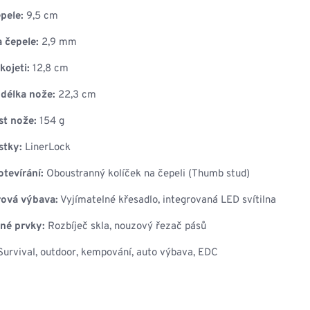
pele:
9,5 cm
 čepele:
2,9 mm
kojeti:
12,8 cm
délka nože:
22,3 cm
t nože:
154 g
stky:
LinerLock
tevírání:
Oboustranný kolíček na čepeli (Thumb stud)
ová výbava:
Vyjímatelné křesadlo, integrovaná LED svítilna
né prvky:
Rozbíječ skla, nouzový řezač pásů
urvival, outdoor, kempování, auto výbava, EDC