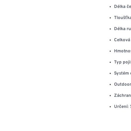
Délka če
Tloušťka
Délka ru
Celková 
Hmotnos
Typ poji
Systém o
Outdoor
Záchran
Určení:
S