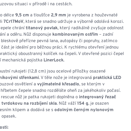
NESMEKY -
uzovou situaci v přírodě i na cestách.
protiskluzové návleky
KAMAŠE - holeňové
 o délce
9,5 cm
a tloušťce
2,9 mm
je vyrobena z houževnaté
návleky
li
7Cr17MoV
, která se snadno udržuje a výborně odolává korozi.
OSTATNÍ
čepele chrání
titanový povlak
, který radikálně zvyšuje odolnost
PŘÍSLUŠENSTVÍ
ání a oděru. Nůž disponuje
kombinovaným ostřím
– zadní
bleskově přeřízne pevná lana, autopásy či popruhy, zatímco
 část je ideální pro běžnou práci. K rychlému otevření jednou
praktický oboustranný kolíček na čepeli. V otevřené pozici čepel
tí mechanická pojistka
LinerLock
.
ERMOPRÁDLO
VESTY
stní rukojeti (12,8 cm) jsou ocelové příložky osazené
níkovými střenkami
. V těle nože je integrovaná
praktická LED
VESTY LETNÍ
ouzové osvětlení a
vyjímatelné křesadlo
, se kterým v
NEZATEPLENÉ
 hřbetem čepele snadno rozděláte oheň za jakéhokoliv počasí.
VESTY ZATEPLENÉ
rescue nůž je patka rukojeti doplněna o
integrovaný řezač
z tvrdokovu na rozbíjení skla
. Nůž váží
154 g
, je osazen
sním klipem a dodává se s
odolným černým nylonovým
 opasek.
osti: