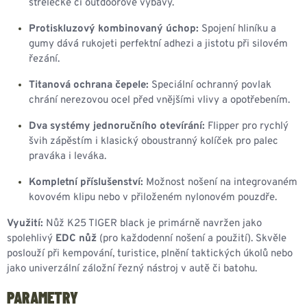
střelecké či outdoorové výbavy.
Protiskluzový kombinovaný úchop:
Spojení hliníku a
gumy dává rukojeti perfektní adhezi a jistotu při silovém
řezání.
Titanová ochrana čepele:
Speciální ochranný povlak
chrání nerezovou ocel před vnějšími vlivy a opotřebením.
Dva systémy jednoručního otevírání:
Flipper pro rychlý
švih zápěstím i klasický oboustranný kolíček pro palec
praváka i leváka.
Kompletní příslušenství:
Možnost nošení na integrovaném
kovovém klipu nebo v přiloženém nylonovém pouzdře.
Využití:
Nůž K25 TIGER black je primárně navržen jako
spolehlivý
EDC nůž
(pro každodenní nošení a použití). Skvěle
poslouží při kempování, turistice, plnění taktických úkolů nebo
jako univerzální záložní řezný nástroj v autě či batohu.
PARAMETRY