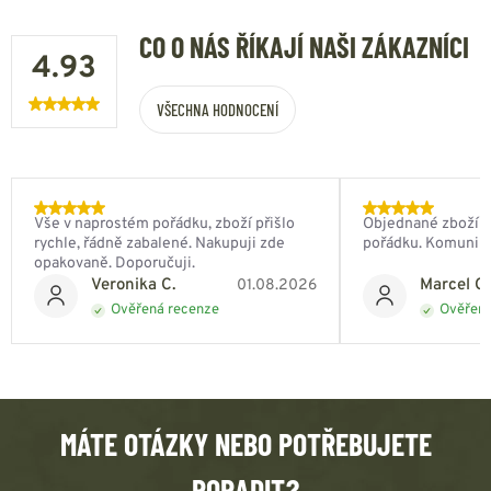
CO O NÁS ŘÍKAJÍ NAŠI ZÁKAZNÍCI
4.93
VŠECHNA HODNOCENÍ
Vše v naprostém pořádku, zboží přišlo
Objednané zboží do
rychle, řádně zabalené. Nakupuji zde
pořádku. Komunik
opakovaně. Doporučuji.
Veronika C.
Marcel Ch
01.08.2026
Ověřená recenze
Ověřená
MÁTE OTÁZKY NEBO POTŘEBUJETE
PORADIT?