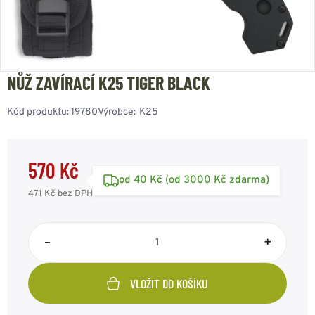
NŮŽ ZAVÍRACÍ K25 TIGER BLACK
Kód produktu:
19780
Výrobce:
K25
570 Kč
od 40 Kč (od 3000 Kč zdarma)
471 Kč
bez DPH
–
+
VLOŽIT DO KOŠÍKU