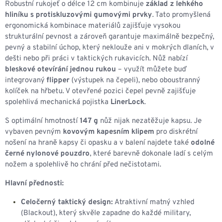
Robustní rukojeť o délce 12 cm kombinuje
základ z lehkého
hliníku s protiskluzovými gumovými prvky
. Tato promyšlená
ergonomická kombinace materiálů zajišťuje vysokou
strukturální pevnost a zároveň garantuje maximálně bezpečný,
pevný a stabilní úchop, který neklouže ani v mokrých dlaních, v
dešti nebo při práci v taktických rukavicích. Nůž nabízí
bleskové otevírání jednou rukou
– využít můžete buď
integrovaný
flipper
(výstupek na čepeli), nebo oboustranný
kolíček na hřbetu. V otevřené pozici čepel pevně zajišťuje
spolehlivá mechanická pojistka
LinerLock
.
S optimální hmotností
147 g
nůž nijak nezatěžuje kapsu. Je
vybaven pevným
kovovým kapesním klipem
pro diskrétní
nošení na hraně kapsy či opasku a v balení najdete také
odolné
černé nylonové pouzdro
, které barevně dokonale ladí s celým
nožem a spolehlivě ho chrání před nečistotami.
Hlavní přednosti:
Celočerný taktický design:
Atraktivní matný vzhled
(Blackout), který skvěle zapadne do každé military,