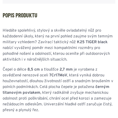
POPIS PRODUKTU
Hledáte spolehlivý, stylový a skvěle ovladatelný nůž pro
každodenní úkoly, který na první pohled zaujme svým temným
military vzhledem? Zavírací taktický nůž
K25 TIGER black
nabízí vyvážený poměr mezi kompaktními rozměry pro
pohodlné nošení a odolností, kterou oceníte při outdoorových
aktivitách i v náročnějších situacích.
Čepel o délce
8,5 cm
a tloušťce
2,7 mm
je vyrobena z
osvědčené nerezové oceli
7Cr17MoV
, která vyniká dobrou
houževnatostí, dlouhou životností ostří a snadným broušením v
polních podmínkách. Celá plocha čepele je potažena
černým
titanovým povlakem
, který radikálně zvyšuje mechanickou
odolnost proti poškrábání, chrání ocel před korozi a zamezuje
nežádoucím odleskům. Univerzální hladké ostří zaručuje čistý,
přesný a plynulý řez.