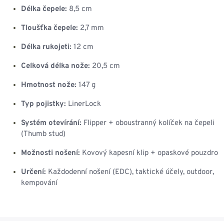
Délka čepele:
8,5 cm
Tloušťka čepele:
2,7 mm
Délka rukojeti:
12 cm
Celková délka nože:
20,5 cm
Hmotnost nože:
147 g
Typ pojistky:
LinerLock
Systém otevírání:
Flipper + oboustranný kolíček na čepeli
(Thumb stud)
Možnosti nošení:
Kovový kapesní klip + opaskové pouzdro
Určení:
Každodenní nošení (EDC), taktické účely, outdoor,
kempování