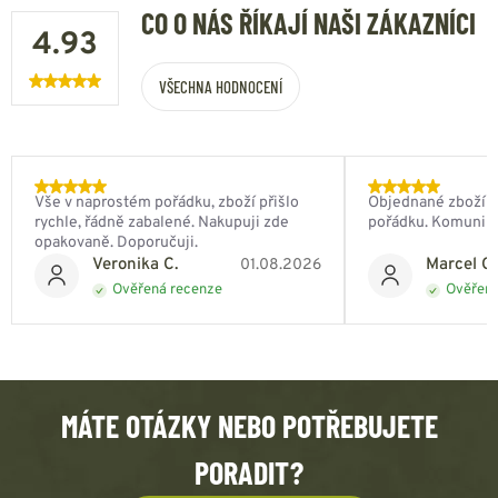
CO O NÁS ŘÍKAJÍ NAŠI ZÁKAZNÍCI
4.93
VŠECHNA HODNOCENÍ
Vše v naprostém pořádku, zboží přišlo
Objednané zboží do
rychle, řádně zabalené. Nakupuji zde
pořádku. Komunik
opakovaně. Doporučuji.
Veronika C.
Marcel Ch
01.08.2026
Ověřená recenze
Ověřená
MÁTE OTÁZKY NEBO POTŘEBUJETE
PORADIT?