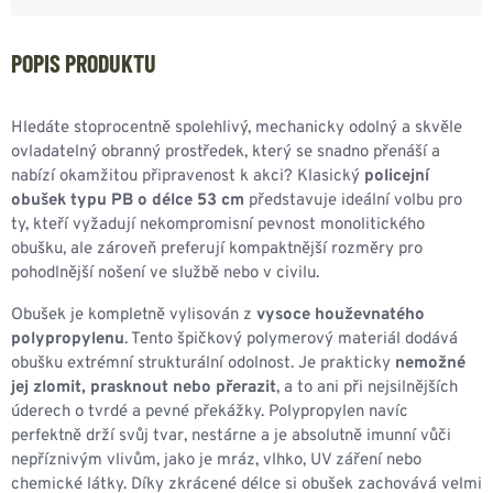
POPIS PRODUKTU
Hledáte stoprocentně spolehlivý, mechanicky odolný a skvěle
ovladatelný obranný prostředek, který se snadno přenáší a
nabízí okamžitou připravenost k akci? Klasický
policejní
obušek typu PB o délce 53 cm
představuje ideální volbu pro
ty, kteří vyžadují nekompromisní pevnost monolitického
obušku, ale zároveň preferují kompaktnější rozměry pro
pohodlnější nošení ve službě nebo v civilu.
Obušek je kompletně vylisován z
vysoce houževnatého
polypropylenu
. Tento špičkový polymerový materiál dodává
obušku extrémní strukturální odolnost. Je prakticky
nemožné
jej zlomit, prasknout nebo přerazit
, a to ani při nejsilnějších
úderech o tvrdé a pevné překážky. Polypropylen navíc
perfektně drží svůj tvar, nestárne a je absolutně imunní vůči
nepříznivým vlivům, jako je mráz, vlhko, UV záření nebo
chemické látky. Díky zkrácené délce si obušek zachovává velmi