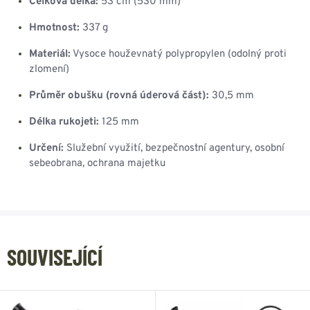
Celková délka:
53 cm (530 mm)
Hmotnost:
337 g
Materiál:
Vysoce houževnatý polypropylen (odolný proti
zlomení)
Průměr obušku (rovná úderová část):
30,5 mm
Délka rukojeti:
125 mm
Určení:
Služební využití, bezpečnostní agentury, osobní
sebeobrana, ochrana majetku
SOUVISEJÍCÍ