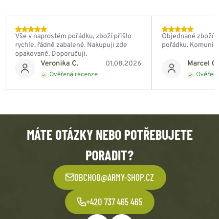
Vše v naprostém pořádku, zboží přišlo
Objednané zboží do
rychle, řádně zabalené. Nakupuji zde
pořádku. Komunik
opakovaně. Doporučuji.
Veronika C.
Marcel Ch
01.08.2026
Ověřená recenze
Ověřená
MÁTE OTÁZKY NEBO POTŘEBUJETE
PORADIT?
OBCHOD@ARMY-SHOP.CZ
+420 737 465 465