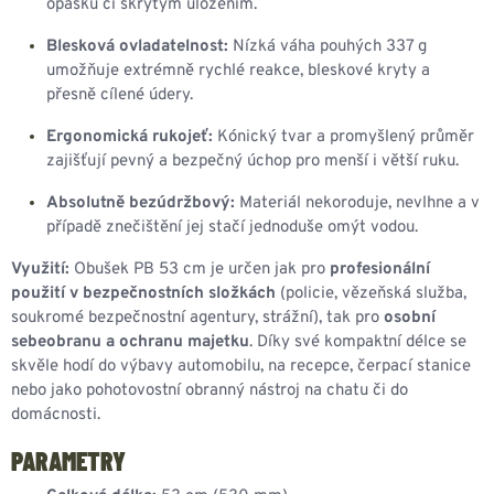
opasku či skrytým uložením.
Blesková ovladatelnost:
Nízká váha pouhých 337 g
umožňuje extrémně rychlé reakce, bleskové kryty a
přesně cílené údery.
Ergonomická rukojeť:
Kónický tvar a promyšlený průměr
zajišťují pevný a bezpečný úchop pro menší i větší ruku.
Absolutně bezúdržbový:
Materiál nekoroduje, nevlhne a v
případě znečištění jej stačí jednoduše omýt vodou.
Využití:
Obušek PB 53 cm je určen jak pro
profesionální
použití v bezpečnostních složkách
(policie, vězeňská služba,
soukromé bezpečnostní agentury, strážní), tak pro
osobní
sebeobranu a ochranu majetku
. Díky své kompaktní délce se
skvěle hodí do výbavy automobilu, na recepce, čerpací stanice
nebo jako pohotovostní obranný nástroj na chatu či do
domácnosti.
PARAMETRY