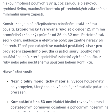
nízkou hmotnost pouhých
337 g
, což zaručuje bleskovou
rychlost švihu, maximální kontrolu při technických zákrocích a
minimální únavu zápěstí.
Konstrukce je plně přizpůsobena náročnému taktickému
použití.
Ergonomicky tvarovaná rukojeť
o délce 125 mm má
proměnlivý (kónický) průměr od 26 do 32 mm. Perfektně tak
sedí v dlani, neklouže a efektivně pohlcuje zpětné nárazy při
úderech. Těsně pod rukojetí se nachází
praktický otvor pro
provlečení zápěstního poutka
či jistící šňůry (poutko není
součástí balení), které spolehlivě zabrání vytržení obušku z
ruky nebo jeho nechtěnému upuštění během konfliktu.
Hlavní přednosti:
Nezničitelný monolitický materiál:
Vysoce houževnatý
polypropylen, který spolehlivě odolá jakémukoliv pokusu o
přeražení.
Kompaktní délka 53 cm:
Nabízí ideální rovnováhu mezi
dostatečným obranným dosahem a pohodlným nošením na