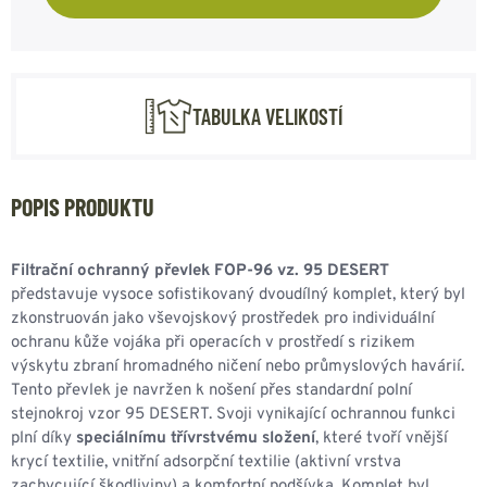
TABULKA VELIKOSTÍ
POPIS PRODUKTU
Filtrační ochranný převlek FOP-96 vz. 95 DESERT
představuje vysoce sofistikovaný dvoudílný komplet, který byl
zkonstruován jako vševojskový prostředek pro individuální
ochranu kůže vojáka při operacích v prostředí s rizikem
výskytu zbraní hromadného ničení nebo průmyslových havárií.
Tento převlek je navržen k nošení přes standardní polní
stejnokroj vzor 95 DESERT. Svoji vynikající ochrannou funkci
plní díky
speciálnímu třívrstvému složení
, které tvoří vnější
krycí textilie, vnitřní adsorpční textilie (aktivní vrstva
zachycující škodliviny) a komfortní podšívka. Komplet byl