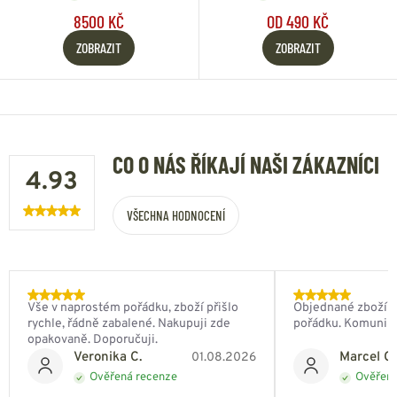
8500 KČ
OD 490 KČ
ZOBRAZIT
ZOBRAZIT
CO O NÁS ŘÍKAJÍ NAŠI ZÁKAZNÍCI
4.93
VŠECHNA HODNOCENÍ
Vše v naprostém pořádku, zboží přišlo
Objednané zboží do
rychle, řádně zabalené. Nakupuji zde
pořádku. Komunik
opakovaně. Doporučuji.
Veronika C.
Marcel Ch
01.08.2026
Ověřená recenze
Ověřená