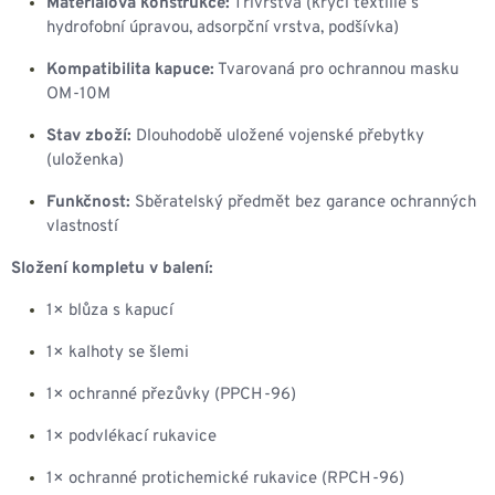
Materiálová konstrukce:
Třívrstvá (krycí textilie s
hydrofobní úpravou, adsorpční vrstva, podšívka)
Kompatibilita kapuce:
Tvarovaná pro ochrannou masku
OM-10M
Stav zboží:
Dlouhodobě uložené vojenské přebytky
(uloženka)
Funkčnost:
Sběratelský předmět bez garance ochranných
vlastností
Složení kompletu v balení:
1× blůza s kapucí
1× kalhoty se šlemi
1× ochranné přezůvky (PPCH-96)
1× podvlékací rukavice
1× ochranné protichemické rukavice (RPCH-96)