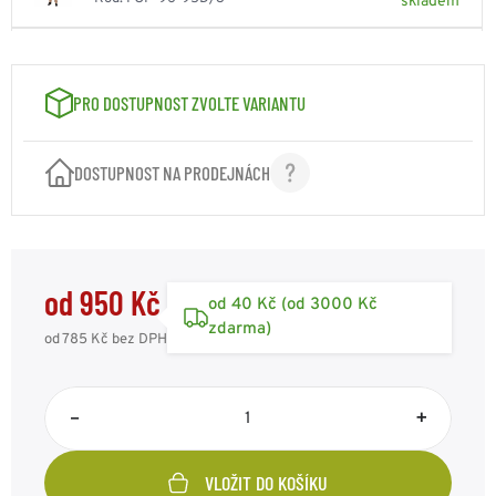
skladem
VELIKOST: Č. 4
950 Kč
Kód: FOP-96-95D/4
skladem
PRO DOSTUPNOST ZVOLTE VARIANTU
VELIKOST: Č. 5
950 Kč
Kód: FOP-96-95D/5
skladem
DOSTUPNOST NA PRODEJNÁCH
VELIKOST: Č. 6
950 Kč
Kód: FOP-96-95D/6
skladem
od 950 Kč
od 40 Kč (od 3000 Kč
zdarma)
od 785 Kč
bez DPH
–
+
VLOŽIT DO KOŠÍKU