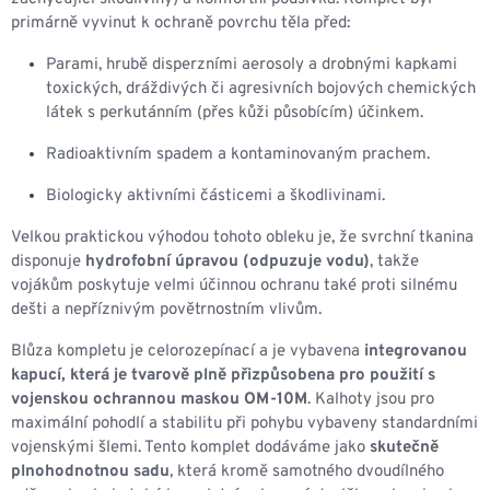
primárně vyvinut k ochraně povrchu těla před:
Parami, hrubě disperzními aerosoly a drobnými kapkami
toxických, dráždivých či agresivních bojových chemických
látek s perkutánním (přes kůži působícím) účinkem.
Radioaktivním spadem a kontaminovaným prachem.
Biologicky aktivními částicemi a škodlivinami.
Velkou praktickou výhodou tohoto obleku je, že svrchní tkanina
disponuje
hydrofobní úpravou (odpuzuje vodu)
, takže
vojákům poskytuje velmi účinnou ochranu také proti silnému
dešti a nepříznivým povětrnostním vlivům.
Blůza kompletu je celorozepínací a je vybavena
integrovanou
kapucí, která je tvarově plně přizpůsobena pro použití s
vojenskou ochrannou maskou OM-10M
. Kalhoty jsou pro
maximální pohodlí a stabilitu při pohybu vybaveny standardními
vojenskými šlemi. Tento komplet dodáváme jako
skutečně
plnohodnotnou sadu
, která kromě samotného dvoudílného