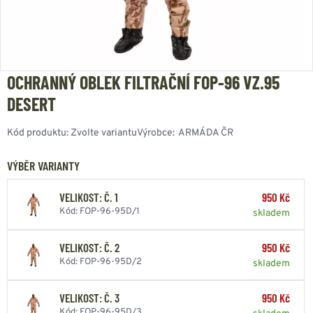
OCHRANNÝ OBLEK FILTRAČNÍ FOP-96 VZ.95
DESERT
Kód produktu:
Zvolte variantu
Výrobce:
ARMÁDA ČR
VÝBĚR VARIANTY
VELIKOST: Č. 1
950 Kč
Kód: FOP-96-95D/1
skladem
VELIKOST: Č. 2
950 Kč
Kód: FOP-96-95D/2
skladem
VELIKOST: Č. 3
950 Kč
Kód: FOP-96-95D/3