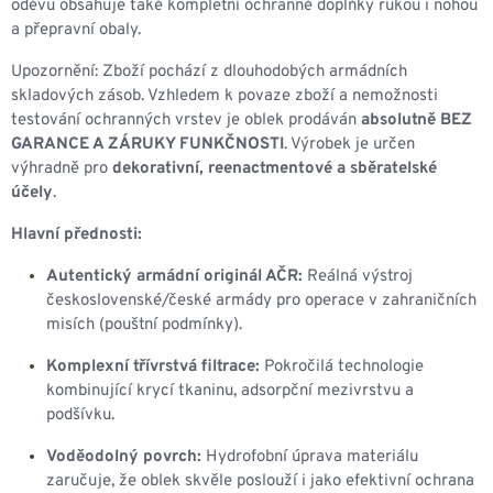
oděvu obsahuje také kompletní ochranné doplňky rukou i nohou
a přepravní obaly.
Upozornění: Zboží pochází z dlouhodobých armádních
skladových zásob. Vzhledem k povaze zboží a nemožnosti
testování ochranných vrstev je oblek prodáván
absolutně BEZ
GARANCE A ZÁRUKY FUNKČNOSTI
. Výrobek je určen
výhradně pro
dekorativní, reenactmentové a sběratelské
účely
.
Hlavní přednosti:
Autentický armádní originál AČR:
Reálná výstroj
československé/české armády pro operace v zahraničních
misích (pouštní podmínky).
Komplexní třívrstvá filtrace:
Pokročilá technologie
kombinující krycí tkaninu, adsorpční mezivrstvu a
podšívku.
Voděodolný povrch:
Hydrofobní úprava materiálu
zaručuje, že oblek skvěle poslouží i jako efektivní ochrana