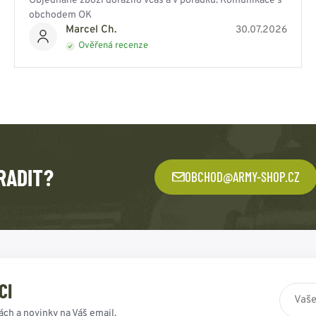
Objednané zboží dorazilo včas a v pořádku. Komunikace s
obchodem OK
Marcel Ch.
30.07.2026
Ověřená recenze
RADIT?
OBCHOD@ARMY-SHOP.CZ
CI
ách a novinky na Váš email.