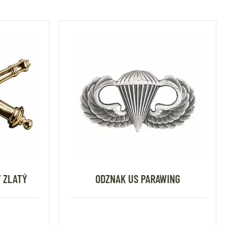
 ZLATÝ
ODZNAK US PARAWING