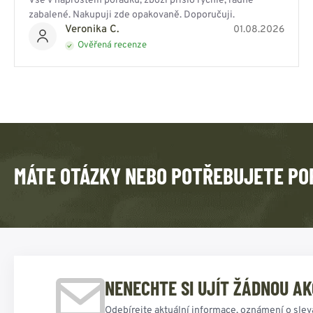
Vše v naprostém pořádku, zboží přišlo rychle, řádně
zabalené. Nakupuji zde opakovaně. Doporučuji.
Veronika C.
01.08.2026
Ověřená recenze
MÁTE OTÁZKY NEBO POTŘEBUJETE PO
NENECHTE SI UJÍT ŽÁDNOU AK
Odebírejte aktuální informace, oznámení o slev