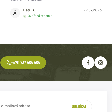
Vše rychle vyřízeno. 1*
Petr B.
29.07.2026
Ověřená recenze
+420 737 465 465
ODEBÍRAT