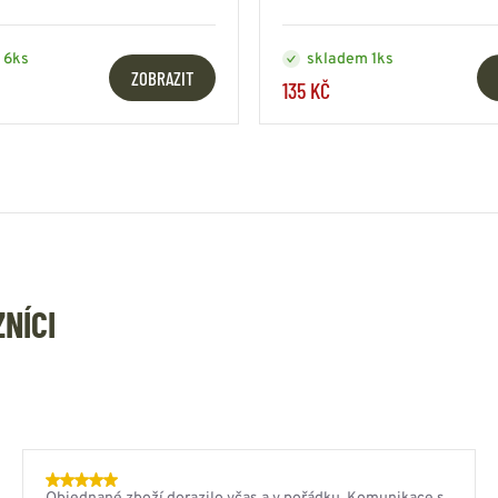
 6ks
skladem 1ks
ZOBRAZIT
135 KČ
ZNÍCI