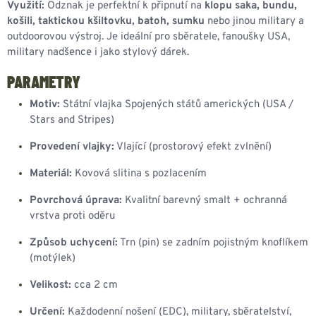
Využití:
Odznak je perfektní k připnutí na
klopu saka, bundu,
košili, taktickou kšiltovku, batoh, sumku
nebo jinou military a
outdoorovou výstroj. Je ideální pro sběratele, fanoušky USA,
military nadšence i jako stylový dárek.
PARAMETRY
Motiv:
Státní vlajka Spojených států amerických (USA /
Stars and Stripes)
Provedení vlajky:
Vlající (prostorový efekt zvlnění)
Materiál:
Kovová slitina s pozlacením
Povrchová úprava:
Kvalitní barevný smalt + ochranná
vrstva proti oděru
Způsob uchycení:
Trn (pin) se zadním pojistným knoflíkem
(motýlek)
Velikost:
cca 2 cm
Určení:
Každodenní nošení (EDC), military, sběratelství,