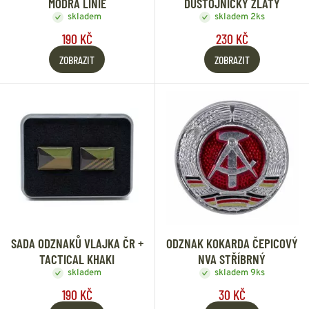
MODRÁ LINIE
DŮSTOJNICKÝ ZLATÝ
skladem
skladem 2ks
190 KČ
230 KČ
ZOBRAZIT
ZOBRAZIT
SADA ODZNAKŮ VLAJKA ČR +
ODZNAK KOKARDA ČEPICOVÝ
TACTICAL KHAKI
NVA STŘÍBRNÝ
skladem
skladem 9ks
190 KČ
30 KČ