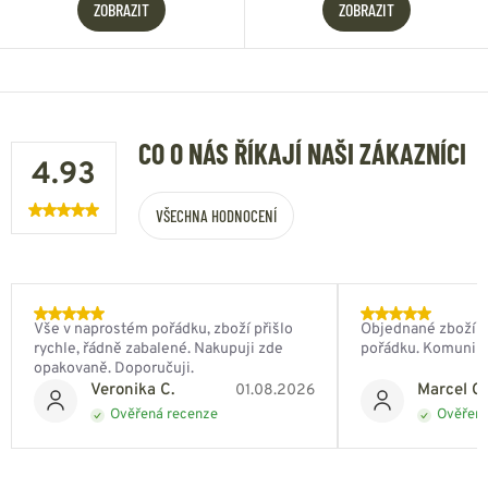
ZOBRAZIT
ZOBRAZIT
CO O NÁS ŘÍKAJÍ NAŠI ZÁKAZNÍCI
4.93
VŠECHNA HODNOCENÍ
Vše v naprostém pořádku, zboží přišlo
Objednané zboží do
rychle, řádně zabalené. Nakupuji zde
pořádku. Komunik
opakovaně. Doporučuji.
Veronika C.
Marcel Ch
01.08.2026
Ověřená recenze
Ověřená