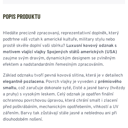
POPIS PRODUKTU
Hledáte precizně zpracovaný, reprezentativní doplněk, který
podtrhne váš vztah k americké kultuře, military stylu nebo
prostě skvěle doplní vaši sbírku?
Luxusní kovový odznak s
motivem vlající vlajky Spojených států amerických (USA)
zaujme svým dravým, dynamickým designem se zvlněným
efektem a nadstandardním řemeslným zpracováním.
Základ odznaku tvoří pevná kovová slitina, která je v detailech
elegantně pozlacena
. Povrch vlajky je vyveden z
prémiového
smaltu
, což zaručuje dokonale syté, čisté a jasné barvy (hvězdy
a pruhy) s vysokým leskem. Celý odznak je opatřen finální
ochrannou povrchovou úpravou, která chrání smalt i zlacení
před poškrábáním, mechanickým opotřebením, vlhkostí a UV
zářením. Barvy tak zůstávají stále jasné a neblednou ani při
dlouhodobém nošení.