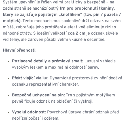
Systém upevnění je řešen velmi prakticky a bezpečně – na
zadní straně se nachází
ostrý trn pro propíchnutí tkaniny,
který se zajišťuje pojistným „knoflíkem“ (tzv. pin / puzeta /
motýlek)
. Tento mechanismus spolehlivě drží odznak na svém
místě, zabraňuje jeho protáčení a efektivně eliminuje riziko
náhodné ztráty. S ideální velikostí
cca 2 cm
je odznak skvěle
viditelný, ale zároveň působí velmi vkusně a decentně.
Hlavní přednosti:
Pozlacené detaily a prémiový smalt:
Luxusní vzhled s
vysokým leskem a maximální odolností barev.
Efekt vlající vlajky:
Dynamické prostorové zvlnění dodává
odznaku reprezentativní charakter.
Bezpečné uchycení na pin:
Trn s pojistným motýlkem
pevně fixuje odznak na oblečení či výstroji.
Vysoká odolnost:
Povrchová úprava chrání odznak před
nepřízní počasí i oděrem.