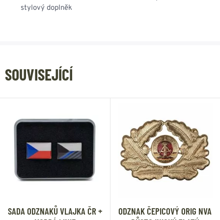
stylový doplněk
SOUVISEJÍCÍ
SADA ODZNAKŮ VLAJKA ČR +
ODZNAK ČEPICOVÝ ORIG NVA