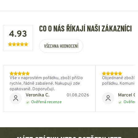
CO O NÁS ŘÍKAJÍ NAŠI ZÁKAZNÍCI
4.93
VŠECHNA HODNOCENÍ
Vše v naprostém pořádku, zboží přišlo
Objednané zboží do
rychle, řádně zabalené. Nakupuji zde
pořádku. Komunik
opakovaně. Doporučuji.
Veronika C.
Marcel Ch
01.08.2026
Ověřená recenze
Ověřená