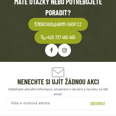
MÁTE OTÁZKY NEBO POTŘEBUJETE
PORADIT?
OBCHOD@ARMY-SHOP.CZ
+420 737 465 465
NENECHTE SI UJÍT ŽÁDNOU AKCI
Odebírejte aktuální informace, oznámení o slevách a novinky na Váš
email.
ODEBÍRAT