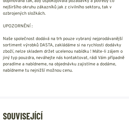
doplňována tak, aby uspokojovala požadavky a potřeby co
nejširšího okruhu zákazníků jak z civilního sektoru, tak v
ozbrojených složkách.
UPOZORNĚNÍ :
Naše společnost dodává na trh pouze vybraný nejprodávanější
sortiment výrobků DASTA, zakládáme si na rychlosti dodávky
zboží, nelze skladem držet ucelenou nabídku ! Máte-li zájem o
jiný typ pouzdra, neváhejte nás kontaktovat, rádi Vám případně
poradíme a nabídneme, na objednávku zajistíme a dodáme,
nabídneme tu nejnižší možnou cenu.
SOUVISEJÍCÍ