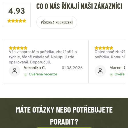
CO O NÁS ŘÍKAJÍ NAŠI ZÁKAZNÍCI
4.93
VŠECHNA HODNOCENÍ
Vše v naprostém pořádku, zboží přišlo
Objednané zboží do
rychle, řádně zabalené. Nakupuji zde
pořádku. Komunik
opakovaně. Doporučuji.
Veronika C.
Marcel Ch
01.08.2026
Ověřená recenze
Ověřená
MÁTE OTÁZKY NEBO POTŘEBUJETE
PORADIT?