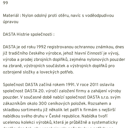
99
Materiál : Nylon odolný proti otěru, navíc s voděodpudivou
úpravou
DASTA Histrie společnosti :
DASTA je od roku 1992 registrovanou ochrannou známkou, dnes
již tradičního českého výrobce, jehož hlavní činností je vývoj,
výroba a prodej zbrojních doplňků, zejména nylonových pouzder
na zbraně, výstrojních součástek a výstrojních doplňků pro
ozbrojené složky a loveckých potřeb.
Společnost DASTA začíná rokem 1991. V roce 2011 oslavila
společnost DASTA 20. výročí založení firmy a zahájení výroby
pouzder. V současné době nabízí společnost DASTA s.r.o. svým
zákazníkům okolo 300 ceníkových položek. Rozsahem a
skladbou sortimentu již několik let patří k firmám s nejširší
nabídkou svého druhu v České republice. Nabídka tvoří
ucelenou kolekci výrobků, která je průběžně a systematicky