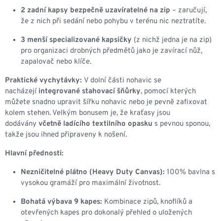
2 zadní kapsy bezpečně uzavíratelné na zip
– zaručují,
že z nich při sedání nebo pohybu v terénu nic neztratíte.
3 menší specializované kapsičky
(z nichž jedna je na zip)
pro organizaci drobných předmětů jako je zavírací nůž,
zapalovač nebo klíče.
Praktické vychytávky:
V dolní části nohavic se
nacházejí
integrované stahovací šňůrky
, pomocí kterých
můžete snadno upravit šířku nohavic nebo je pevně zafixovat
kolem stehen. Velkým bonusem je, že kraťasy jsou
dodávány
včetně ladícího textilního opasku
s pevnou sponou,
takže jsou ihned připraveny k nošení.
Hlavní přednosti:
Nezničitelné plátno (Heavy Duty Canvas):
100% bavlna s
vysokou gramáží pro maximální životnost.
Bohatá výbava 9 kapes:
Kombinace zipů, knoflíků a
otevřených kapes pro dokonalý přehled o uložených