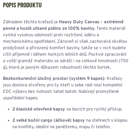
POPIS PRODUKTU
Základem těchto kraťasů je
Heavy Duty Canvas – extrémně
pevné a hustě utkané plátno ze 100% bavlny
. Tento materiál
vyniká vysokou odolností proti roztržení, oděru a
mechanickému opotřebení. Zároveň si však zachovává skvělou
prodyšnost a přirozený komfort bavlny, takže se v nich budete
cítit příjemně i během horkých letních dnů. Poctivé zpracování
a vyšší gramáž materiálu se odráží i na celkové hmotnosti (750
g), která je jasným důkazem robustnosti těchto šortek.
Bezkonkurenční úložný prostor (systém 9 kapes):
Kraťasy
jsou doslova stvořeny pro ty, kteří u sebe rádi nosí kompletní
EDC výbavu bez nutnosti tahat batoh. Nabízejí promyšlené
uspořádání kapes:
2 klasické otevřené kapsy
na bocích pro rychlý přístup.
2 velké boční cargo (áčkové) kapsy
na stehnech s klopou
na knoflíky, ideální na peněženku, mapu či telefon.