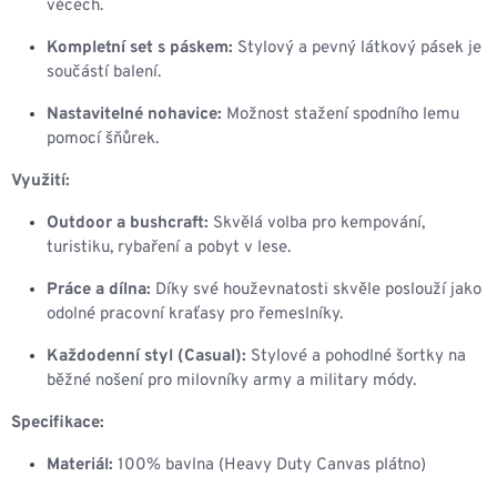
věcech.
Kompletní set s páskem:
Stylový a pevný látkový pásek je
součástí balení.
Nastavitelné nohavice:
Možnost stažení spodního lemu
pomocí šňůrek.
Využití:
Outdoor a bushcraft:
Skvělá volba pro kempování,
turistiku, rybaření a pobyt v lese.
Práce a dílna:
Díky své houževnatosti skvěle poslouží jako
odolné pracovní kraťasy pro řemeslníky.
Každodenní styl (Casual):
Stylové a pohodlné šortky na
běžné nošení pro milovníky army a military módy.
Specifikace:
Materiál:
100% bavlna (Heavy Duty Canvas plátno)