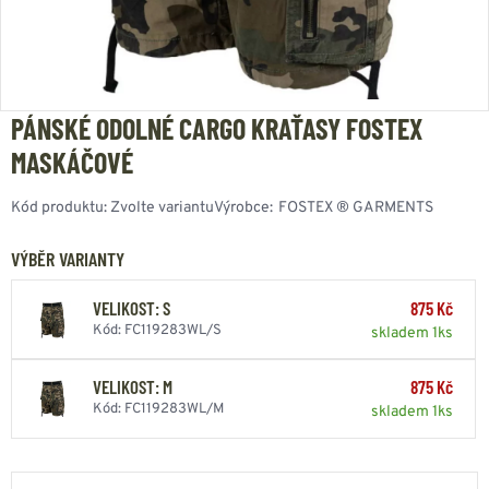
PÁNSKÉ ODOLNÉ CARGO KRAŤASY FOSTEX
MASKÁČOVÉ
Kód produktu:
Zvolte variantu
Výrobce:
FOSTEX ® GARMENTS
VÝBĚR VARIANTY
VELIKOST: S
875 Kč
Kód: FC119283WL/S
skladem 1ks
VELIKOST: M
875 Kč
Kód: FC119283WL/M
skladem 1ks