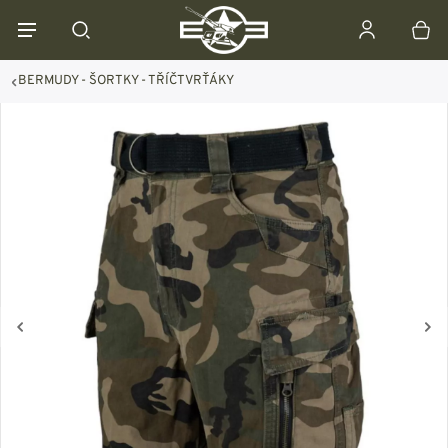
BERMUDY - ŠORTKY - TŘÍČTVRŤÁKY