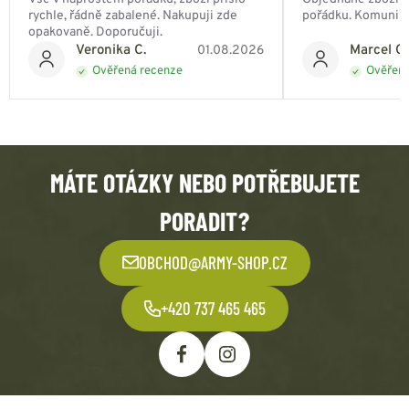
rychle, řádně zabalené. Nakupuji zde
pořádku. Komunik
opakovaně. Doporučuji.
Veronika C.
Marcel Ch
01.08.2026
Ověřená recenze
Ověřená
MÁTE OTÁZKY NEBO POTŘEBUJETE
PORADIT?
OBCHOD@ARMY-SHOP.CZ
+420 737 465 465