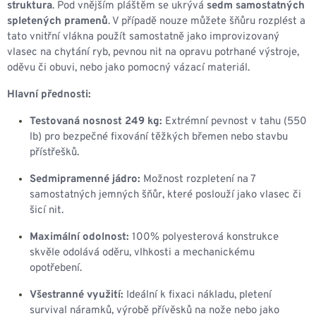
struktura
. Pod vnějším pláštěm se ukrývá
sedm samostatných
spletených pramenů
. V případě nouze můžete šňůru rozplést a
tato vnitřní vlákna použít samostatně jako improvizovaný
vlasec na chytání ryb, pevnou nit na opravu potrhané výstroje,
oděvu či obuvi, nebo jako pomocný vázací materiál.
Hlavní přednosti:
Testovaná nosnost 249 kg:
Extrémní pevnost v tahu (550
lb) pro bezpečné fixování těžkých břemen nebo stavbu
přístřešků.
Sedmipramenné jádro:
Možnost rozpletení na 7
samostatných jemných šňůr, které poslouží jako vlasec či
šicí nit.
Maximální odolnost:
100% polyesterová konstrukce
skvěle odolává oděru, vlhkosti a mechanickému
opotřebení.
Všestranné využití:
Ideální k fixaci nákladu, pletení
survival náramků, výrobě přívěsků na nože nebo jako