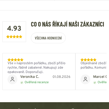
CO O NÁS ŘÍKAJÍ NAŠI ZÁKAZNÍCI
4.93
VŠECHNA HODNOCENÍ
Vše v naprostém pořádku, zboží přišlo
Objednané zboží do
rychle, řádně zabalené. Nakupuji zde
pořádku. Komunik
opakovaně. Doporučuji.
Veronika C.
Marcel Ch
01.08.2026
Ověřená recenze
Ověřená