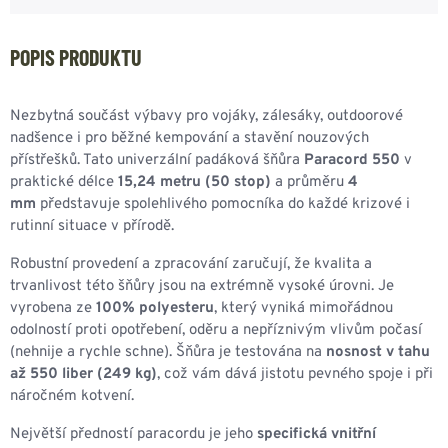
POPIS PRODUKTU
Nezbytná součást výbavy pro vojáky, zálesáky, outdoorové
nadšence i pro běžné kempování a stavění nouzových
přístřešků. Tato univerzální padáková šňůra
Paracord 550
v
praktické délce
15,24 metru (50 stop)
a průměru
4
mm
představuje spolehlivého pomocníka do každé krizové i
rutinní situace v přírodě.
Robustní provedení a zpracování zaručují, že kvalita a
trvanlivost této šňůry jsou na extrémně vysoké úrovni. Je
vyrobena ze
100% polyesteru
, který vyniká mimořádnou
odolností proti opotřebení, oděru a nepříznivým vlivům počasí
(nehnije a rychle schne). Šňůra je testována na
nosnost v tahu
až 550 liber (249 kg)
, což vám dává jistotu pevného spoje i při
náročném kotvení.
Největší předností paracordu je jeho
specifická vnitřní