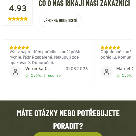
CO O NÁS ŘÍKAJÍ NAŠI ZÁKAZNÍCI
4.93
VŠECHNA HODNOCENÍ
Vše v naprostém pořádku, zboží přišlo
Objednané zboží do
rychle, řádně zabalené. Nakupuji zde
pořádku. Komunik
opakovaně. Doporučuji.
Veronika C.
Marcel Ch
01.08.2026
Ověřená recenze
Ověřená
MÁTE OTÁZKY NEBO POTŘEBUJETE
PORADIT?