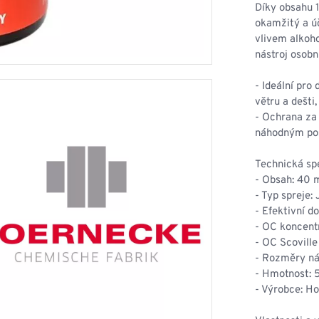
HOUPACÍ
HMYZU
Díky obsahu 
OSTATNÍ
okamžitý a ú
IKRÝVKY
vlivem alkoho
nástroj osobn
NSTVÍ
- Ideální pro
větru a dešti
- Ochrana za
Y...
náhodným pos
OVOVÉ
SVETRY
T
Technická spe
AKTICKÉ
- Obsah: 40 
REVNÉ
STATNÍ
- Typ spreje:
VÉ
NÍ
- Efektivní d
- OC koncent
- OC Scoville
DOPLŇKY
- Rozměry ná
- Hmotnost: 
- Výrobce: H