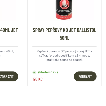
 40ML JET
SPRAY PEPŘOVÝ KO JET BALLISTOL
50ML
ahem 40ml,
Pepřový obranný OC pepřový sprej JET =
ům
stříkací proud s dostřikem až 4 metry,
praktická spona na opasek
skladem 12ks
ZOBRAZIT
ZOBRAZIT
195 KČ