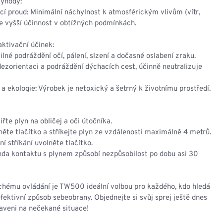
výhody:
cí proud: Minimální náchylnost k atmosférickým vlivům (vítr,
je vyšší účinnost v obtížných podmínkách.
ktivační účinek:
ilné podráždění očí, pálení, slzení a dočasné oslabení zraku.
ezorientaci a podráždění dýchacích cest, účinně neutralizuje
a ekologie: Výrobek je netoxický a šetrný k životnímu prostředí.
řte plyn na obličej a oči útočníka.
skněte tlačítko a stříkejte plyn ze vzdálenosti maximálně 4 metrů.
í stříkání uvolněte tlačítko.
nda kontaktu s plynem způsobí nezpůsobilost po dobu asi 30
chému ovládání je TW500 ideální volbou pro každého, kdo hledá
efektivní způsob sebeobrany. Objednejte si svůj sprej ještě dnes
aveni na nečekané situace!