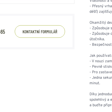
Vlastnosti a 
- Přesný vrha
déšť) zajišťu
Okamžitý dea
- Způsobuje s
465
KONTAKTNÍ FORMULÁŘ
- Způsobuje d
útočníka.
- Bezpečnost 
Jak používat:
- V nouzi zami
- Pevně ​​sti
- Pro zastaven
- Jedna seku
minut.
Díky jednodu
spolehlivý a 
a buďte připr