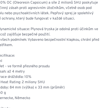
NESMEKY -
10% OC (Oleoresin Capsicum) a síle 2 milionů SHU poskytuje
protiskluzové návleky
činný zásah proti agresivním útočníkům, včetně osob pod
KAMAŠE - holeňové
lu nebo psychoaktivních látek. Pepřový sprej je spolehlivý
návleky
í ochrany, který bude fungovat v každé situaci.
OSTATNÍ
PŘÍSLUŠENSTVÍ
 dynamické situace: Plynová tryska je odolná proti účinkům ve
, což zajišťuje bezpečné použití.
 všech podmínek: Vybaveno bezpečnostní klapkou, chrání před
třikem.
ERMOPRÁDLO
VESTY
cifikace:
ml
VESTY LETNÍ
 Jet - ve formě přesného proudu
NEZATEPLENÉ
osah: až 4 metry
VESTY ZATEPLENÉ
race dráždidla: 10%
 Heat Rating: 2 miliony SHU
doby: 84 mm (výška) x 33 mm (průměr)
50 g
oernecke, Německo