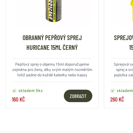
OBRANNÝ PEPŘOVÝ SPREJ
SPREJOV
HURICANE 15ML ČERNÝ
1
Pepřový sprej o objemu 15ml doporučujeme
Sprejová sv
zejména pro ženy, díky svým malým rozměrům
sprej a sv
totiž padne do každé kabelky nebo kapsy
pojistka z
skladem 5ks
skladem
ZOBRAZIT
160 KČ
260 KČ