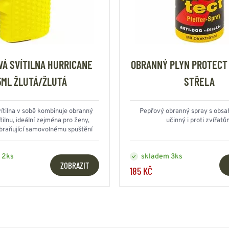
Á SVÍTILNA HURRICANE
OBRANNÝ PLYN PROTECT
5ML ŽLUTÁ/ŽLUTÁ
STŘELA
ítilna v sobě kombinuje obranný
Pepřový obranný spray s obs
ítilnu, ideální zejména pro ženy,
učinný i proti zvířat
abraňující samovolnému spuštění
spreje
 2ks
skladem 3ks
ZOBRAZIT
185 KČ